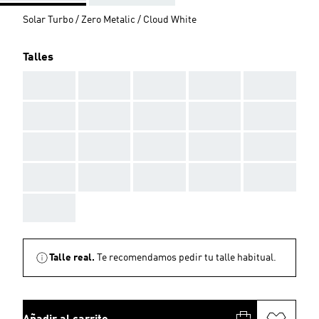
Solar Turbo / Zero Metalic / Cloud White
Talles
AAA
AAA
AAA
AAA
AAA
AAA
AAA
AAA
AAA
AAA
AAA
AAA
AAA
AAA
AAA
AAA
AAA
AAA
AAA
AAA
AAA
Talle real.
Te recomendamos pedir tu talle habitual.