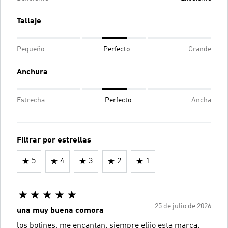
Tallaje
Pequeño
Perfecto
Grande
Anchura
Estrecha
Perfecto
Ancha
Filtrar por estrellas
5
4
3
2
1
25 de julio de 2026
una muy buena comora
los botines, me encantan. siempre elijo esta marca.