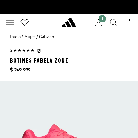
1
/
/
Inicio
Mujer
Calzado
5
(2)
BOTINES FABELA ZONE
Precio
$ 249.999