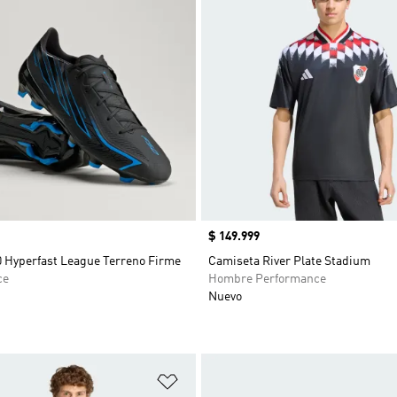
Precio
$ 149.999
0 Hyperfast League Terreno Firme
Camiseta River Plate Stadium
ce
Hombre Performance
Nuevo
sta de deseos
Añadir a la lista de deseos