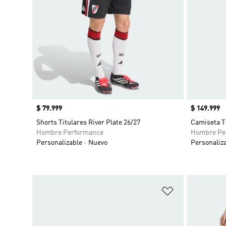
Precio
$ 79.999
Precio
$ 149.999
Shorts Titulares River Plate 26/27
Camiseta Ti
Hombre Performance
Hombre Pe
Personalizable
Nuevo
Personaliz
Añadir a la li