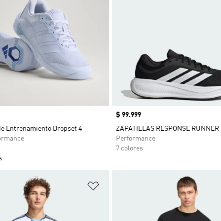
Precio
$ 99.999
de Entrenamiento Dropset 4
ZAPATILLAS RESPONSE RUNNER 
ormance
Performance
7 colores
s
sta de deseos
Añadir a la lista de deseos