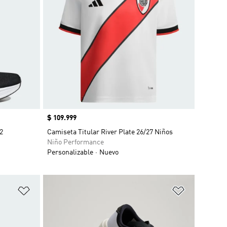
Precio
$ 109.999
2
Camiseta Titular River Plate 26/27 Niños
Niño Performance
Personalizable
Nuevo
Añadir a la lista de deseos
Añadir a la