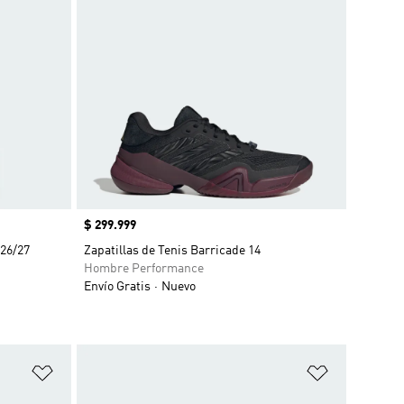
Precio
$ 299.999
 26/27
Zapatillas de Tenis Barricade 14
Hombre Performance
Envío Gratis
Nuevo
Añadir a la lista de deseos
Añadir a la