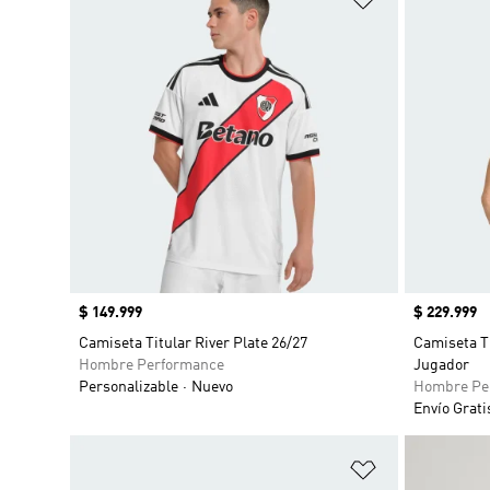
Precio
$ 149.999
Precio
$ 229.999
Camiseta Titular River Plate 26/27
Camiseta Ti
Hombre Performance
Jugador
Personalizable
Nuevo
Hombre Pe
Envío Grati
Añadir a la li