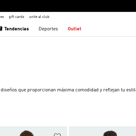
nes
gift cards
unite al club
🩰 Tendencias
Deportes
Outlet
 diseños que proporcionan máxima comodidad y reflejan tu estil
sta de deseos
Añadir a la lista de deseos