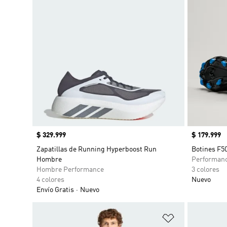
Precio
$ 329.999
Precio
$ 179.999
Zapatillas de Running Hyperboost Run
Botines F5
Hombre
Performan
Hombre Performance
3 colores
4 colores
Nuevo
Envío Gratis
Nuevo
Añadir a la li