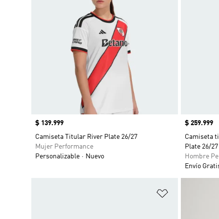
Precio
$ 139.999
Precio
$ 259.999
Camiseta Titular River Plate 26/27
Camiseta ti
Mujer Performance
Plate 26/27
Personalizable
Nuevo
Hombre Pe
Envío Grati
Añadir a la li