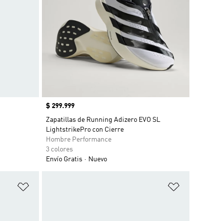
Precio
$ 299.999
Zapatillas de Running Adizero EVO SL
LightstrikePro con Cierre
Hombre Performance
3 colores
Envío Gratis
Nuevo
Añadir a la lista de deseos
Añadir a la