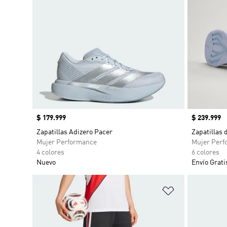
Precio
$ 179.999
Precio
$ 239.999
Zapatillas Adizero Pacer
Zapatillas 
Mujer Performance
Mujer Perf
4 colores
6 colores
Nuevo
Envío Grati
Añadir a la li