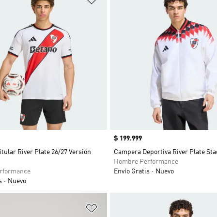
Precio
$ 199.999
tular River Plate 26/27 Versión
Campera Deportiva River Plate St
Hombre Performance
rformance
Envío Gratis
Nuevo
s
Nuevo
sta de deseos
Añadir a la lista de deseos