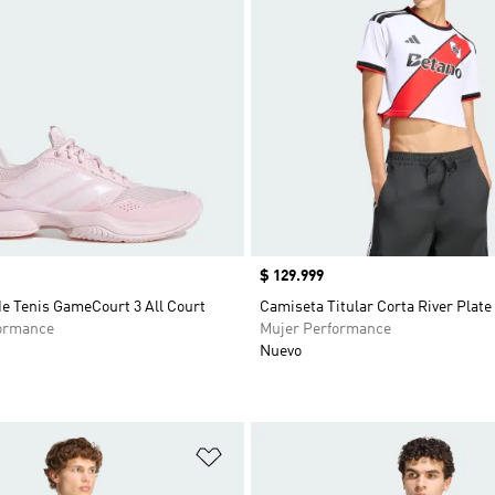
Precio
$ 129.999
de Tenis GameCourt 3 All Court
Camiseta Titular Corta River Plate
ormance
Mujer Performance
Nuevo
sta de deseos
Añadir a la lista de deseos