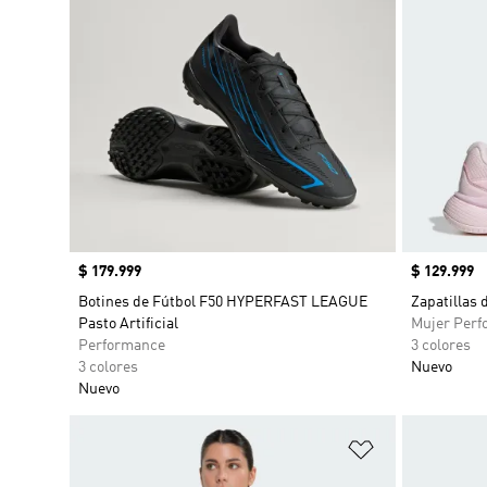
Precio
$ 179.999
Precio
$ 129.999
Botines de Fútbol F50 HYPERFAST LEAGUE
Zapatillas 
Pasto Artificial
Mujer Perf
Performance
3 colores
3 colores
Nuevo
Nuevo
Añadir a la li