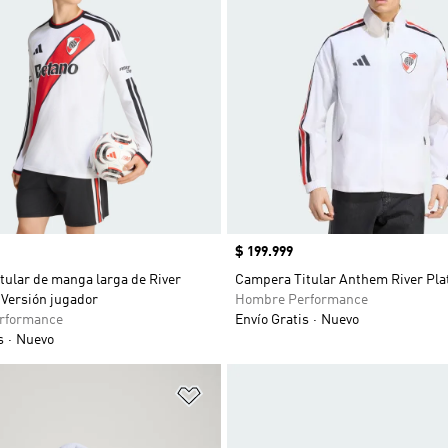
Precio
$ 199.999
tular de manga larga de River
Campera Titular Anthem River Pla
 Versión jugador
Hombre Performance
rformance
Envío Gratis
Nuevo
s
Nuevo
sta de deseos
Añadir a la lista de deseos