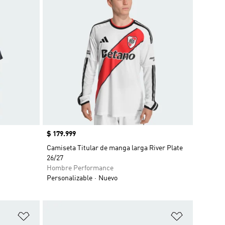
Precio
$ 179.999
Camiseta Titular de manga larga River Plate
26/27
Hombre Performance
Personalizable
Nuevo
Añadir a la lista de deseos
Añadir a la