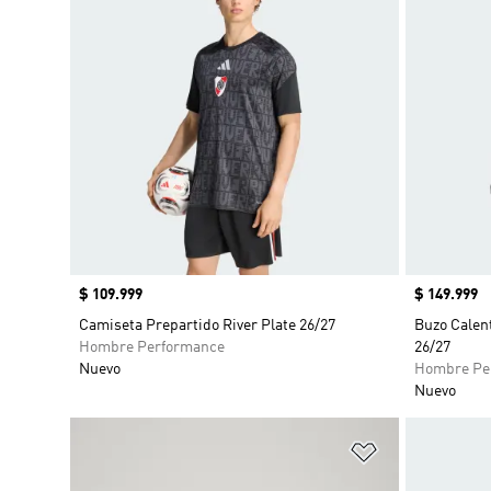
Precio
$ 109.999
Precio
$ 149.999
Camiseta Prepartido River Plate 26/27
Buzo Calen
Hombre Performance
26/27
Nuevo
Hombre Pe
Nuevo
Añadir a la li