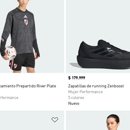
Precio
$ 179.999
tamiento Prepartido River Plate
Zapatillas de running Zenboost
Mujer Performance
rformance
5 colores
Nuevo
sta de deseos
Añadir a la lista de deseos