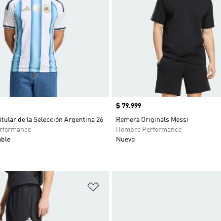
Precio
$ 79.999
tular de la Selección Argentina 26
Remera Originals Messi
rformance
Hombre Performance
able
Nuevo
sta de deseos
Añadir a la lista de deseos