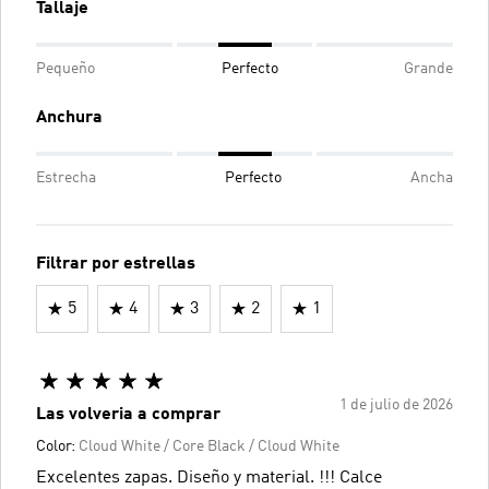
Tallaje
Pequeño
Perfecto
Grande
Anchura
Estrecha
Perfecto
Ancha
Filtrar por estrellas
5
4
3
2
1
1 de julio de 2026
Las volveria a comprar
Color:
Cloud White / Core Black / Cloud White
Excelentes zapas. Diseño y material. !!! Calce