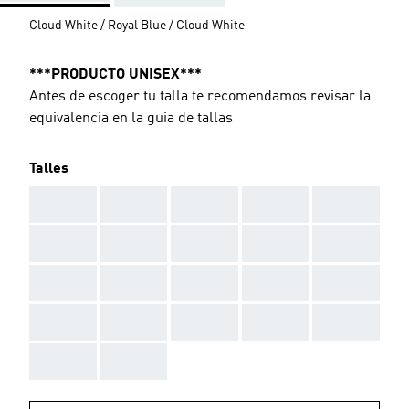
Cloud White / Royal Blue / Cloud White
***PRODUCTO UNISEX***
Antes de escoger tu talla te recomendamos revisar la
equivalencia en la guia de tallas
Talles
AAA
AAA
AAA
AAA
AAA
AAA
AAA
AAA
AAA
AAA
AAA
AAA
AAA
AAA
AAA
AAA
AAA
AAA
AAA
AAA
AAA
AAA