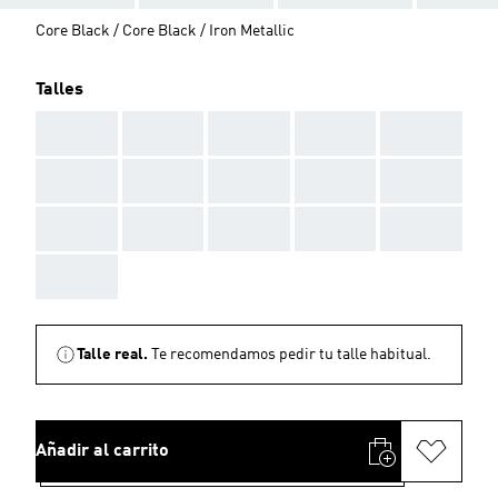
Core Black / Core Black / Iron Metallic
Talles
AAA
AAA
AAA
AAA
AAA
AAA
AAA
AAA
AAA
AAA
AAA
AAA
AAA
AAA
AAA
AAA
Talle real.
Te recomendamos pedir tu talle habitual.
Añadir al carrito