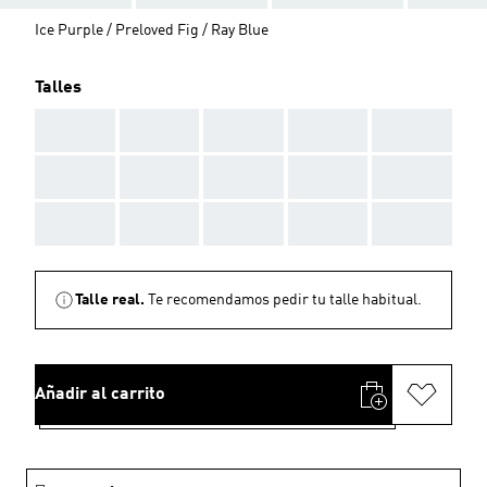
Ice Purple / Preloved Fig / Ray Blue
Talles
AAA
AAA
AAA
AAA
AAA
AAA
AAA
AAA
AAA
AAA
AAA
AAA
AAA
AAA
AAA
Talle real.
Te recomendamos pedir tu talle habitual.
Añadir al carrito