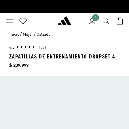
1
/
/
Inicio
Mujer
Calzado
4.8
(177)
ZAPATILLAS DE ENTRENAMIENTO DROPSET 4
Precio
$ 239.999