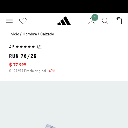
1
/
/
Inicio
Hombre
Calzado
4.5
(6)
RUN 76/26
Precio de venta
$ 77.999
$ 129.999 Precio original
-40%
Descuento