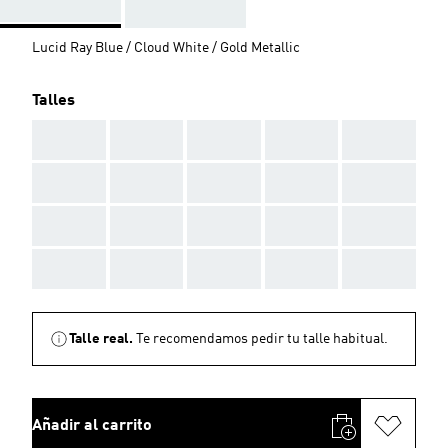
Lucid Ray Blue / Cloud White / Gold Metallic
Talles
AAA
AAA
AAA
AAA
AAA
AAA
AAA
AAA
AAA
AAA
AAA
AAA
AAA
AAA
AAA
AAA
AAA
AAA
AAA
AAA
Talle real.
Te recomendamos pedir tu talle habitual.
Añadir al carrito