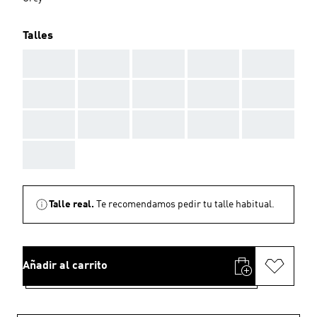
Talles
AAA
AAA
AAA
AAA
AAA
AAA
AAA
AAA
AAA
AAA
AAA
AAA
AAA
AAA
AAA
AAA
Talle real.
Te recomendamos pedir tu talle habitual.
Añadir al carrito