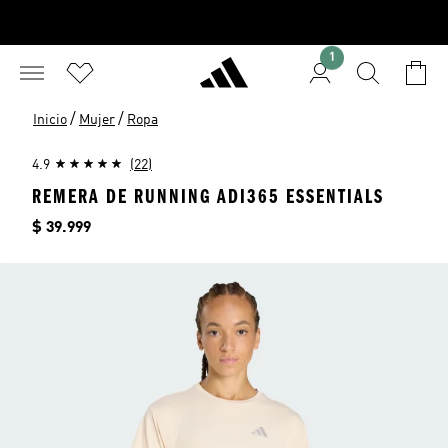
1
/
/
Inicio
Mujer
Ropa
4.9
(22)
REMERA DE RUNNING ADI365 ESSENTIALS
Precio
$ 39.999