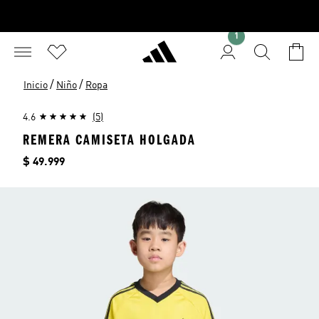
1
/
/
Inicio
Niño
Ropa
4.6
(5)
REMERA CAMISETA HOLGADA
Precio
$ 49.999