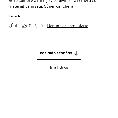
Se lo compré a mi hijo y es divino. La remera es
material camiseta. Súper canchera
Lanatto
¿Útil?
0
0
Denunciar comentario
Leer más reseñas
Ir a filtros