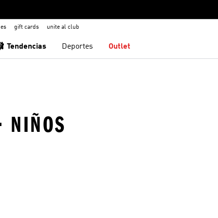
nes
gift cards
unite al club
🩰 Tendencias
Deportes
Outlet
· NIÑOS
sta de deseos