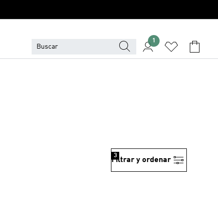
1
3
Filtrar y ordenar