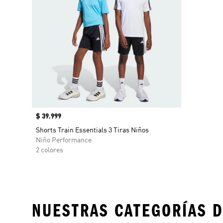
Precio
$ 39.999
Shorts Train Essentials 3 Tiras Niños
Niño Performance
2 colores
NUESTRAS CATEGORÍAS D