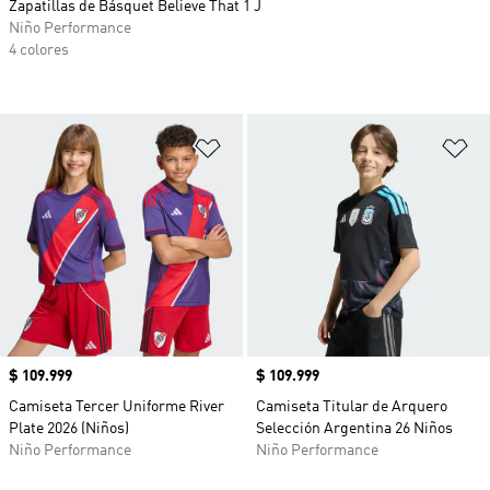
Zapatillas de Básquet Believe That 1 J
Niño Performance
4 colores
Añadir a la lista de deseos
Añ
Precio
$ 109.999
Precio
$ 109.999
Camiseta Tercer Uniforme River
Camiseta Titular de Arquero
Plate 2026 (Niños)
Selección Argentina 26 Niños
Niño Performance
Niño Performance