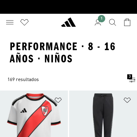
1
PERFORMANCE · 8 - 16
AÑOS · NIÑOS
3
169 resultados
Añadir a la lista de deseos
Añ