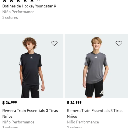
(1)
Botines de Hockey Youngstar K
Niño Performance
3 colores
Añadir a la lista de deseos
Añ
Precio
$ 34.999
Precio
$ 34.999
Remera Train Essentials 3 Tiras
Remera Train Essentials 3 Tiras
Niños
Niños
Niño Performance
Niño Performance