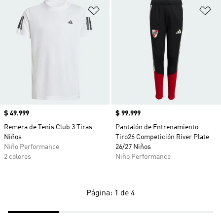
Añadir a la lista de deseos
Añ
Precio
$ 49.999
Precio
$ 99.999
Remera de Tenis Club 3 Tiras
Pantalón de Entrenamiento
Niños
Tiro26 Competición River Plate
Niño Performance
26/27 Niños
2 colores
Niño Performance
Página: 1 de 4