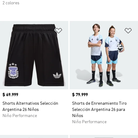
2 colores
Añadir a la lista de deseos
Añ
Precio
$ 69.999
Precio
$ 79.999
Shorts Alternativos Selección
Shorts de Enrenamiento Tiro
Argentina 26 Niños
Selección Argentina 26 para
Niño Performance
Niños
Niño Performance