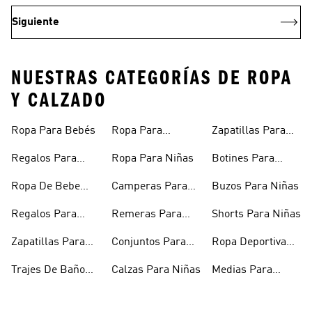
Siguiente
NUESTRAS CATEGORÍAS DE ROPA
Y CALZADO
Ropa Para Bebés
Ropa Para
Zapatillas Para
Adolescentes
Adolescentes
Regalos Para
Ropa Para Niñas
Botines Para
Bebés
Niñas
Ropa De Bebe
Camperas Para
Buzos Para Niñas
Recién Nacido
Niñas
Regalos Para
Remeras Para
Shorts Para Niñas
Niñas
Niñas
Zapatillas Para
Conjuntos Para
Ropa Deportiva
Bebés
Niñas
Para Niñas
Trajes De Baño
Calzas Para Niñas
Medias Para
Niñas
Niñas