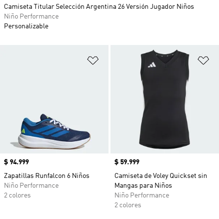
Camiseta Titular Selección Argentina 26 Versión Jugador Niños
Niño Performance
Personalizable
Añadir a la lista de deseos
Añ
Precio
$ 94.999
Precio
$ 59.999
Zapatillas Runfalcon 6 Niños
Camiseta de Voley Quickset sin
Niño Performance
Mangas para Niños
2 colores
Niño Performance
2 colores