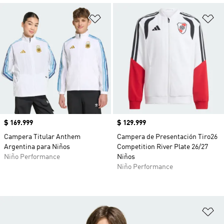
Añadir a la lista de deseos
Añ
Precio
$ 169.999
Precio
$ 129.999
Campera Titular Anthem
Campera de Presentación Tiro26
Argentina para Niños
Competition River Plate 26/27
Niño Performance
Niños
Niño Performance
Añ