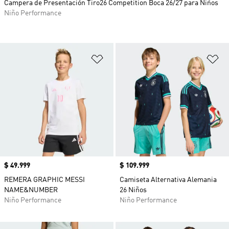
Campera de Presentación Tiro26 Competition Boca 26/27 para Niños
Niño Performance
Añadir a la lista de deseos
Añ
Precio
$ 49.999
Precio
$ 109.999
REMERA GRAPHIC MESSI
Camiseta Alternativa Alemania
NAME&NUMBER
26 Niños
Niño Performance
Niño Performance