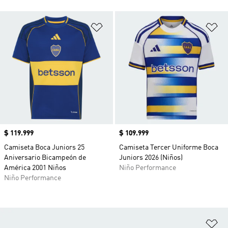
Añadir a la lista de deseos
Añ
Precio
$ 119.999
Precio
$ 109.999
Camiseta Boca Juniors 25
Camiseta Tercer Uniforme Boca
Aniversario Bicampeón de
Juniors 2026 (Niños)
América 2001 Niños
Niño Performance
Niño Performance
Añ