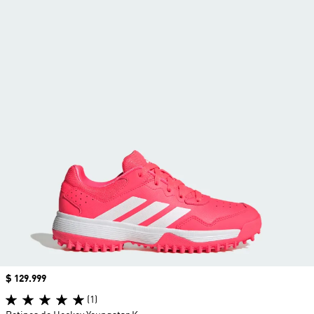
Precio
$ 129.999
(1)