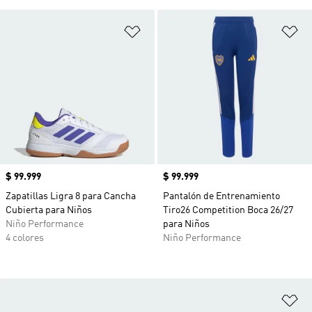
Añadir a la lista de deseos
Añ
Precio
$ 99.999
Precio
$ 99.999
Zapatillas Ligra 8 para Cancha
Pantalón de Entrenamiento
Cubierta para Niños
Tiro26 Competition Boca 26/27
Niño Performance
para Niños
4 colores
Niño Performance
Añ