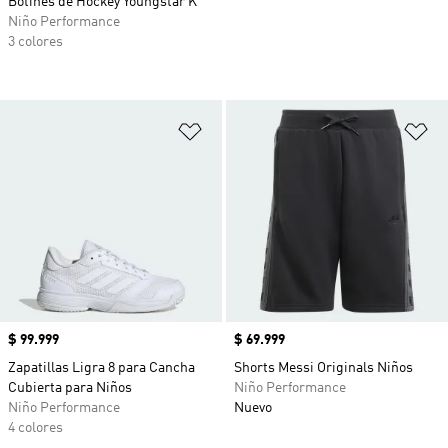
Botines de Hockey Youngstar K
Niño Performance
3 colores
Añadir a la lista de deseos
Añ
Precio
$ 99.999
Precio
$ 69.999
Zapatillas Ligra 8 para Cancha
Shorts Messi Originals Niños
Cubierta para Niños
Niño Performance
Niño Performance
Nuevo
4 colores