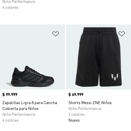
Niño Performance
4 colores
Añadir a la lista de deseos
Añ
Precio
$ 99.999
Precio
$ 69.999
Zapatillas Ligra 8 para Cancha
Shorts Messi ZNE Niños
Cubierta para Niños
Niño Performance
Niño Performance
2 colores
4 colores
Nuevo