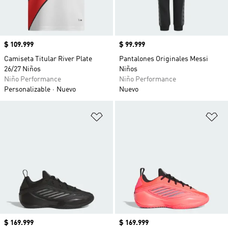
Precio
$ 109.999
Precio
$ 99.999
Camiseta Titular River Plate
Pantalones Originales Messi
26/27 Niños
Niños
Niño Performance
Niño Performance
Personalizable
Nuevo
Nuevo
Añadir a la lista de deseos
Añ
Precio
$ 169.999
Precio
$ 169.999