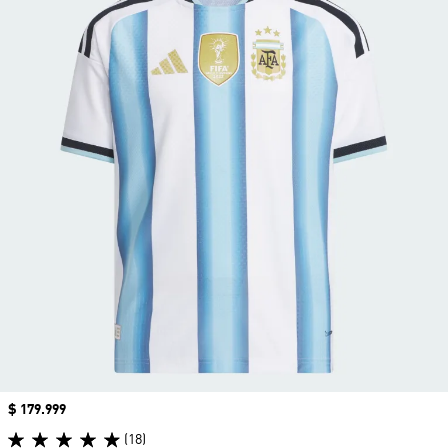
Precio
$ 179.999
(18)