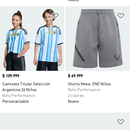
Nuevo
Añadir a la lista de deseos
Añ
Precio
$ 109.999
Precio
$ 69.999
Camiseta Titular Selección
Shorts Messi ZNE Niños
Argentina 26 Niños
Niño Performance
Niño Performance
2 colores
Personalizable
Nuevo
Añ