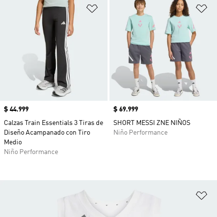
Añadir a la lista de deseos
Añ
Precio
$ 44.999
Precio
$ 69.999
Calzas Train Essentials 3 Tiras de
SHORT MESSI ZNE NIÑOS
Diseño Acampanado con Tiro
Niño Performance
Medio
Niño Performance
Añ