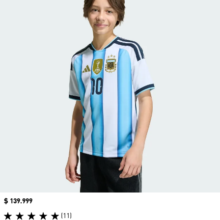
Precio
$ 139.999
(11)