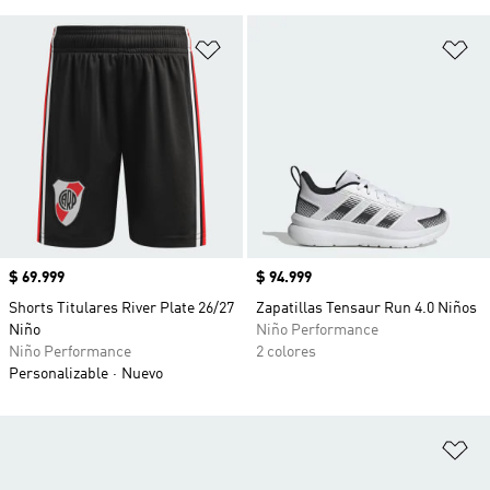
Añadir a la lista de deseos
Añ
Precio
$ 69.999
Precio
$ 94.999
Shorts Titulares River Plate 26/27
Zapatillas Tensaur Run 4.0 Niños
Niño
Niño Performance
Niño Performance
2 colores
Personalizable
Nuevo
Añ