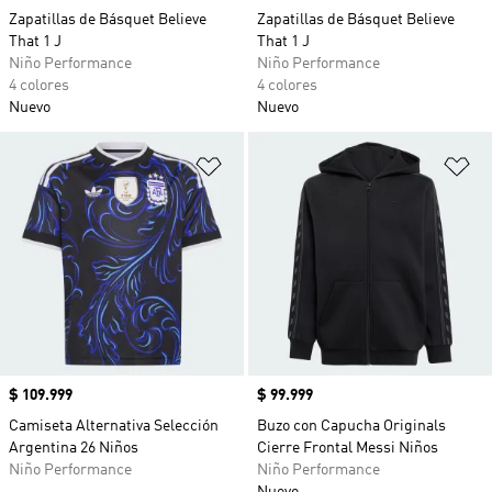
Zapatillas de Básquet Believe
Zapatillas de Básquet Believe
That 1 J
That 1 J
Niño Performance
Niño Performance
4 colores
4 colores
Nuevo
Nuevo
Añadir a la lista de deseos
Añ
Precio
$ 109.999
Precio
$ 99.999
Camiseta Alternativa Selección
Buzo con Capucha Originals
Argentina 26 Niños
Cierre Frontal Messi Niños
Niño Performance
Niño Performance