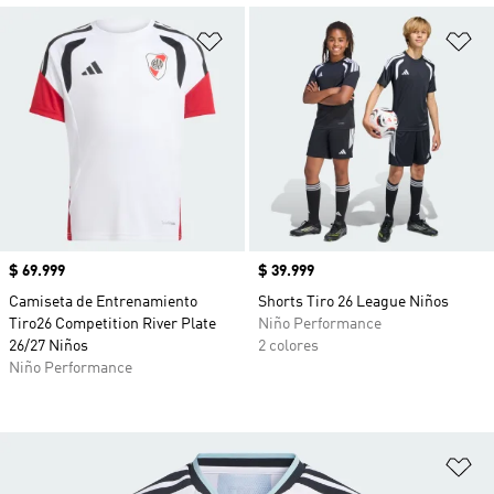
Añadir a la lista de deseos
Añ
Precio
$ 69.999
Precio
$ 39.999
Camiseta de Entrenamiento
Shorts Tiro 26 League Niños
Tiro26 Competition River Plate
Niño Performance
26/27 Niños
2 colores
Niño Performance
Añ