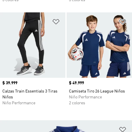
3 colores
3 colores
Añadir a la lista de deseos
Añ
Precio
$ 39.999
Precio
$ 49.999
Calzas Train Essentials 3 Tiras
Camiseta Tiro 26 League Niños
Niños
Niño Performance
Niño Performance
2 colores
Añ