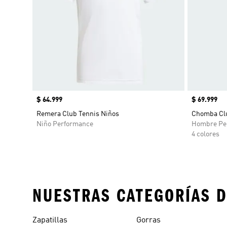
Precio
$ 64.999
Precio
$ 69.999
Remera Club Tennis Niños
Chomba Clu
Niño Performance
Hombre Pe
4 colores
NUESTRAS CATEGORÍAS D
Zapatillas
Gorras