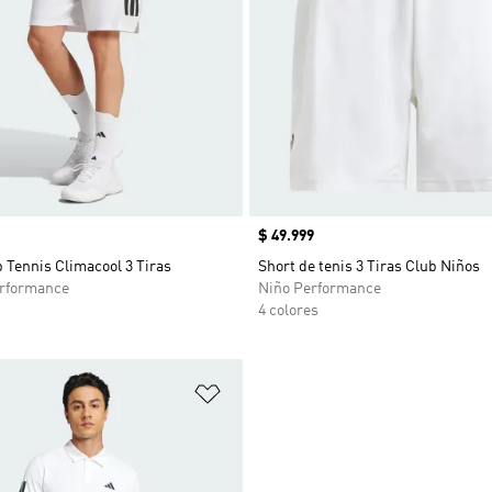
Precio
$ 49.999
 Tennis Climacool 3 Tiras
Short de tenis 3 Tiras Club Niños
rformance
Niño Performance
4 colores
sta de deseos
Añadir a la lista de deseos