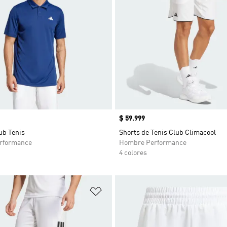
Precio
$ 59.999
b Tenis
Shorts de Tenis Club Climacool
rformance
Hombre Performance
4 colores
sta de deseos
Añadir a la lista de deseos