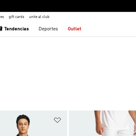
nes
gift cards
unite al club
🩰 Tendencias
Deportes
Outlet
sta de deseos
Añadir a la lista de deseos