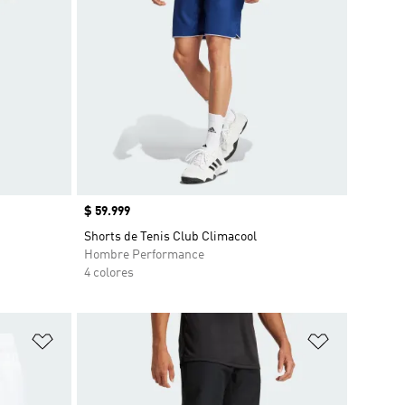
Precio
$ 59.999
Shorts de Tenis Club Climacool
Hombre Performance
4 colores
Añadir a la lista de deseos
Añadir a la