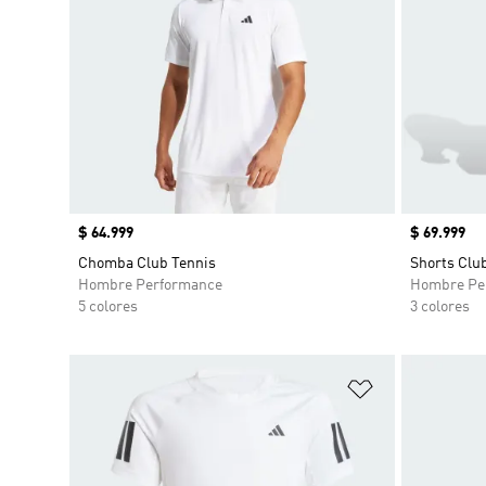
Precio
$ 64.999
Precio
$ 69.999
Chomba Club Tennis
Shorts Club
Hombre Performance
Hombre Pe
5 colores
3 colores
Añadir a la li