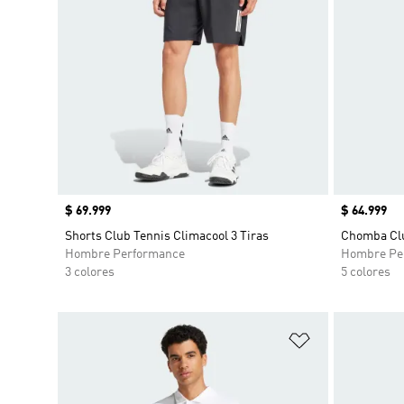
Precio
$ 69.999
Precio
$ 64.999
Shorts Club Tennis Climacool 3 Tiras
Chomba Clu
Hombre Performance
Hombre Pe
3 colores
5 colores
Añadir a la li