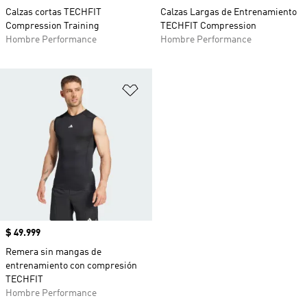
Calzas cortas TECHFIT
Calzas Largas de Entrenamiento
Compression Training
TECHFIT Compression
Hombre Performance
Hombre Performance
Añadir a la lista de deseos
Precio
$ 49.999
Remera sin mangas de
entrenamiento con compresión
TECHFIT
Hombre Performance