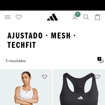
1
AJUSTADO · MESH ·
TECHFIT
3
5 resultados
Añadir a la lista de deseos
Añ