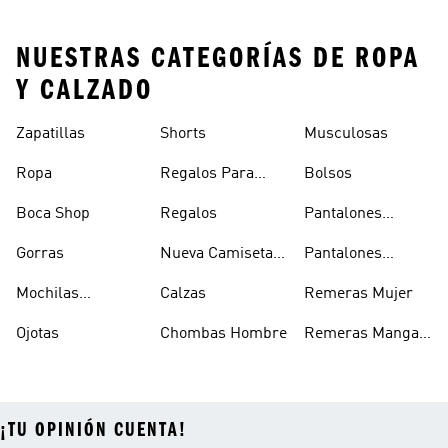
NUESTRAS CATEGORÍAS DE ROPA
Y CALZADO
Zapatillas
Shorts
Musculosas
Ropa
Regalos Para
Bolsos
Hombres
Boca Shop
Regalos
Pantalones
Deportivos
Gorras
Nueva Camiseta
Pantalones
Hombre
De Argentina
Hombre
Mochilas
Calzas
Remeras Mujer
Escolares
Ojotas
Chombas Hombre
Remeras Manga
Larga Mujer
¡TU OPINIÓN CUENTA!