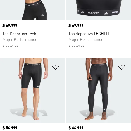
Precio
$ 69.999
Precio
$ 69.999
Top Deportivo Techfit
Top deportivo TECHFIT
Mujer Performance
Mujer Performance
2 colores
2 colores
Añadir a la lista de deseos
Añ
Precio
$ 54.999
Precio
$ 64.999