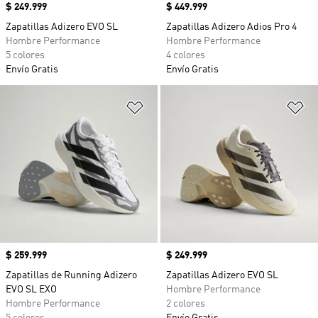
Precio
$ 249.999
Precio
$ 449.999
Zapatillas Adizero EVO SL
Zapatillas Adizero Adios Pro 4
Hombre Performance
Hombre Performance
5 colores
4 colores
Envío Gratis
Envío Gratis
Añadir a la lista de deseos
Añ
Precio
$ 259.999
Precio
$ 249.999
Zapatillas de Running Adizero
Zapatillas Adizero EVO SL
EVO SL EXO
Hombre Performance
Hombre Performance
2 colores