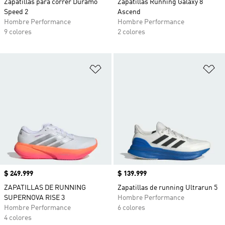
Zapatillas para correr Duramo
Zapatillas Running Galaxy 8
Speed 2
Ascend
Hombre Performance
Hombre Performance
9 colores
2 colores
Añadir a la lista de deseos
Añ
Precio
$ 249.999
Precio
$ 139.999
ZAPATILLAS DE RUNNING
Zapatillas de running Ultrarun 5
SUPERNOVA RISE 3
Hombre Performance
Hombre Performance
6 colores
4 colores