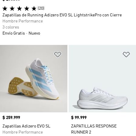
(20)
Zapatillas de Running Adizero EVO SL LightstrikePro con Cierre
Hombre Performance
3 colores
Envío Gratis
Nuevo
Añadir a la lista de deseos
Añ
Precio
$ 259.999
Precio
$ 99.999
Zapatillas Adizero EVO SL
ZAPATILLAS RESPONSE
Hombre Performance
RUNNER 2