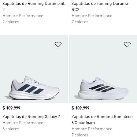
Zapatillas de Running Duramo SL
Zapatillas de running Duramo
2
RC2
Hombre Performance
Hombre Performance
9 colores
7 colores
Añadir a la lista de deseos
Añ
Precio
$ 109.999
Precio
$ 109.999
Zapatillas de Running Galaxy 7
Zapatillas de Running Runfalcon
Hombre Performance
6 Cloudfoam
8 colores
Hombre Performance
7 colores