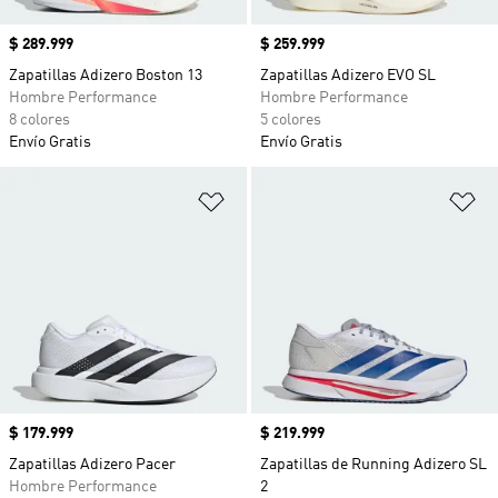
Precio
$ 289.999
Precio
$ 259.999
Zapatillas Adizero Boston 13
Zapatillas Adizero EVO SL
Hombre Performance
Hombre Performance
8 colores
5 colores
Envío Gratis
Envío Gratis
Añadir a la lista de deseos
Añ
Precio
$ 179.999
Precio
$ 219.999
Zapatillas Adizero Pacer
Zapatillas de Running Adizero SL
Hombre Performance
2