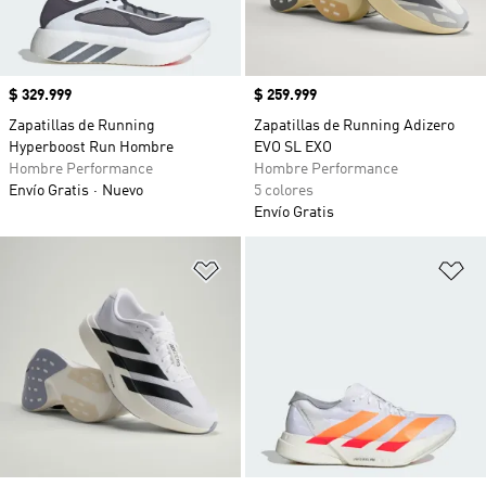
Precio
$ 329.999
Precio
$ 259.999
Zapatillas de Running
Zapatillas de Running Adizero
Hyperboost Run Hombre
EVO SL EXO
Hombre Performance
Hombre Performance
Envío Gratis
Nuevo
5 colores
Envío Gratis
Añadir a la lista de deseos
Añ