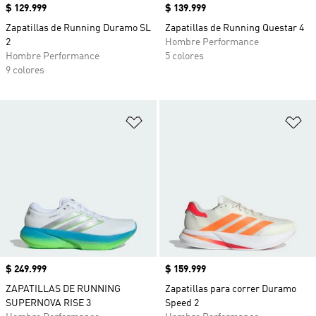
Precio
$ 129.999
Precio
$ 139.999
Zapatillas de Running Duramo SL
Zapatillas de Running Questar 4
2
Hombre Performance
Hombre Performance
5 colores
9 colores
Añadir a la lista de deseos
Añ
Precio
$ 249.999
Precio
$ 159.999
ZAPATILLAS DE RUNNING
Zapatillas para correr Duramo
SUPERNOVA RISE 3
Speed 2