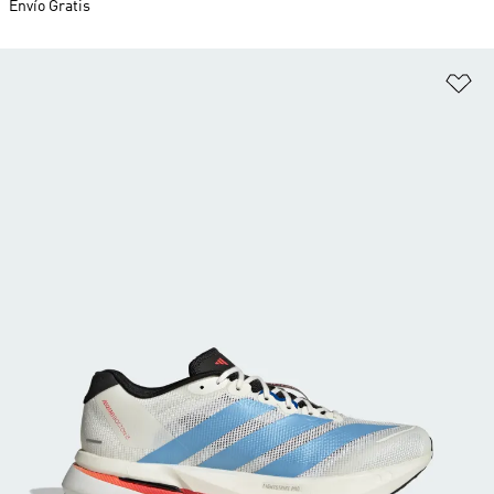
Envío Gratis
Añ