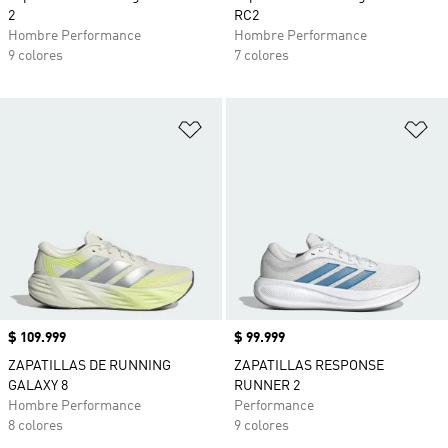
2
RC2
Hombre Performance
Hombre Performance
9 colores
7 colores
Añadir a la lista de deseos
Añ
Precio
$ 109.999
Precio
$ 99.999
ZAPATILLAS DE RUNNING
ZAPATILLAS RESPONSE
GALAXY 8
RUNNER 2
Hombre Performance
Performance
8 colores
9 colores