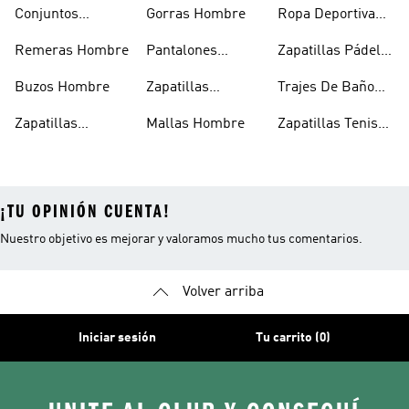
Hombres
Blancas Hombre
Hombre
Conjuntos
Gorras Hombre
Ropa Deportiva
Deportivos
Hombre
Remeras Hombre
Pantalones
Zapatillas Pádel
Hombre
Deportivos
Hombre
Buzos Hombre
Zapatillas
Trajes De Baño
Hombre
Trekking Hombre
Hombre
Zapatillas
Mallas Hombre
Zapatillas Tenis
Deportivas
Hombre
¡TU OPINIÓN CUENTA!
Nuestro objetivo es mejorar y valoramos mucho tus comentarios.
Volver arriba
Iniciar sesión
Tu carrito (0)