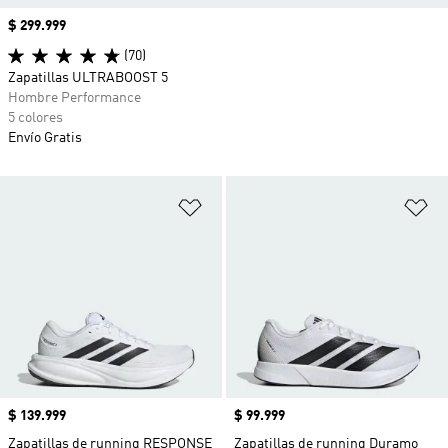
Precio
$ 299.999
(70)
Zapatillas ULTRABOOST 5
Hombre Performance
5 colores
Envío Gratis
Añadir a la lista de deseos
Añ
Precio
$ 139.999
Precio
$ 99.999
Zapatillas de running RESPONSE
Zapatillas de running Duramo