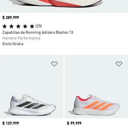
Precio
$ 289.999
(25)
Zapatillas de Running Adizero Boston 13
Hombre Performance
Envío Gratis
Añadir a la lista de deseos
Añ
Precio
$ 129.999
Precio
$ 99.999