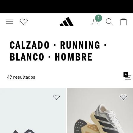
1
CALZADO · RUNNING ·
BLANCO · HOMBRE
4
49 resultados
Añadir a la lista de deseos
Añ