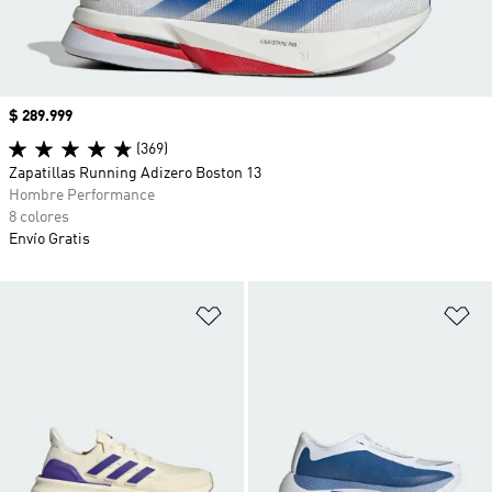
Precio
$ 289.999
(369)
Zapatillas Running Adizero Boston 13
Hombre Performance
8 colores
Envío Gratis
Añadir a la lista de deseos
Añ