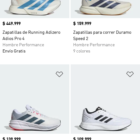
Precio
$ 449.999
Precio
$ 159.999
Zapatillas de Running Adizero
Zapatillas para correr Duramo
Adios Pro 4
Speed 2
Hombre Performance
Hombre Performance
Envío Gratis
9 colores
Añadir a la lista de deseos
Añ
Precio
$ 139.999
Precio
$ 109.999