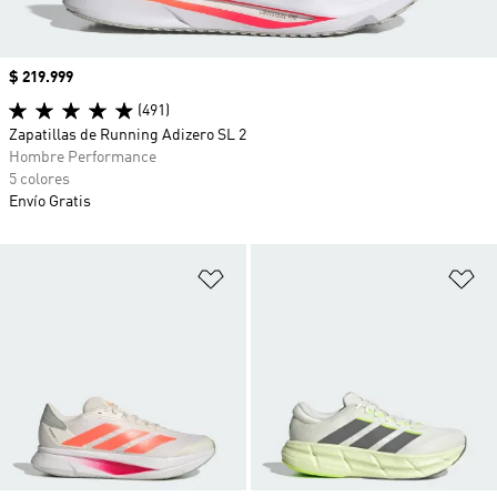
Precio
$ 219.999
(491)
Zapatillas de Running Adizero SL 2
Hombre Performance
5 colores
Envío Gratis
Añadir a la lista de deseos
Añ