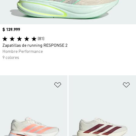
Precio
$ 139.999
(81)
Zapatillas de running RESPONSE 2
Hombre Performance
9 colores
Añadir a la lista de deseos
Añ