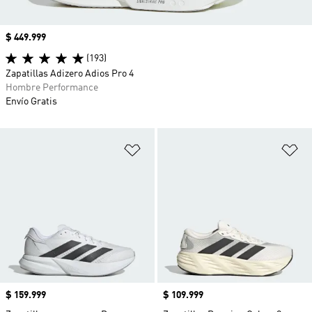
Precio
$ 449.999
(193)
Zapatillas Adizero Adios Pro 4
Hombre Performance
Envío Gratis
Añadir a la lista de deseos
Añ
Precio
$ 159.999
Precio
$ 109.999