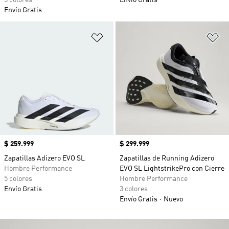
5 colores
Envío Gratis
Envío Gratis
Añadir a la lista de deseos
Añ
Precio
$ 259.999
Precio
$ 299.999
Zapatillas Adizero EVO SL
Zapatillas de Running Adizero
Hombre Performance
EVO SL LightstrikePro con Cierre
5 colores
Hombre Performance
Envío Gratis
3 colores
Envío Gratis
Nuevo