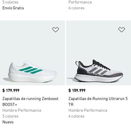
5 colores
Performance
Envío Gratis
6 colores
Añadir a la lista de deseos
Añ
Precio
$ 179.999
Precio
$ 159.999
Zapatillas de running Zenboost
Zapatillas de Running Ultrarun 5
BOOST+
TR
Hombre Performance
Hombre Performance
5 colores
4 colores
Nuevo