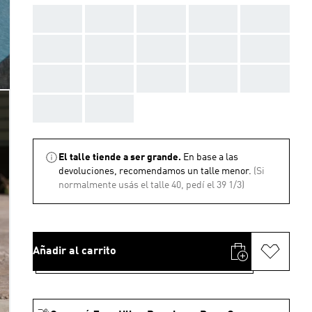
AAA
AAA
AAA
AAA
AAA
AAA
AAA
AAA
AAA
AAA
AAA
AAA
AAA
AAA
AAA
AAA
AAA
El talle tiende a ser grande.
En base a las
devoluciones, recomendamos un talle menor.
(Si
normalmente usás el talle 40, pedí el 39 1/3)
Añadir al carrito