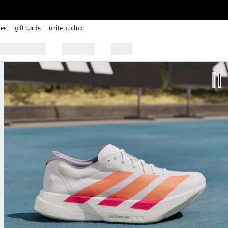
nes
gift cards
unite al club
 Tendencias
Deportes
Outlet