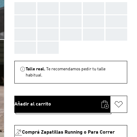
AAA
AAA
AAA
AAA
AAA
AAA
AAA
AAA
AAA
AAA
AAA
AAA
AAA
AAA
AAA
AAA
AAA
Talle real.
Te recomendamos pedir tu talle
habitual.
Añadir al carrito
Comprá Zapatillas Running o Para Correr