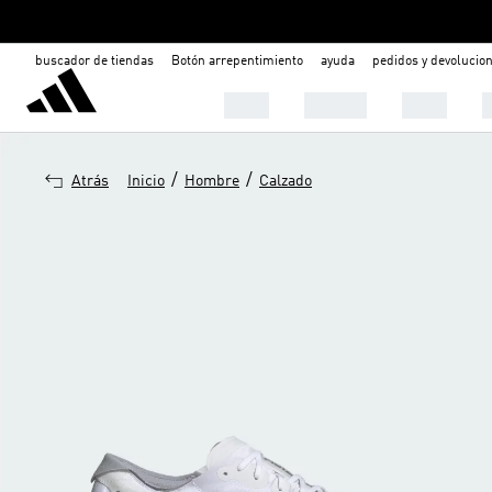
buscador de tiendas
Botón arrepentimiento
ayuda
pedidos y devolucio
Mujer
Hombre
Niños

/
/
Atrás
Inicio
Hombre
Calzado