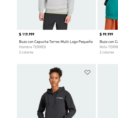
Precio
$ 119.999
Precio
$ 99.999
Buzo con Capucha Terrex Multi Logo Pequeño
Buzo con C
Hombre TERREX
Niño TERR
2 colores
2 colores
Añadir a la li