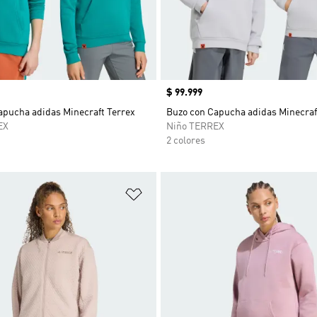
Precio
$ 99.999
apucha adidas Minecraft Terrex
Buzo con Capucha adidas Minecraf
EX
Niño TERREX
2 colores
sta de deseos
Añadir a la lista de deseos