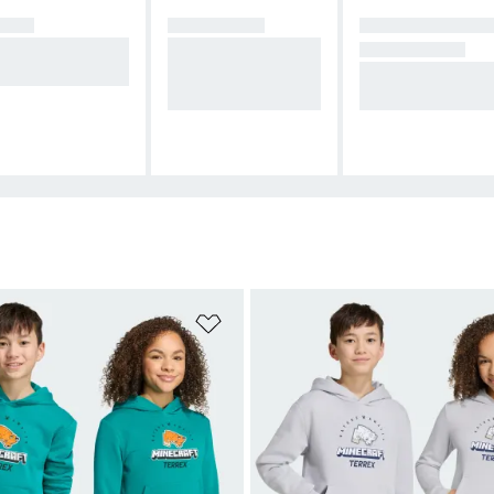
ZOS
CAMPERAS
CALZADO DE T
pas medias para
Capas exteriores p
IL RUNNING
igo y ligereza.
ara protegerte del v
Velocidad y tracc
iento y la lluvia.
n en cada sender
sta de deseos
Añadir a la lista de deseos