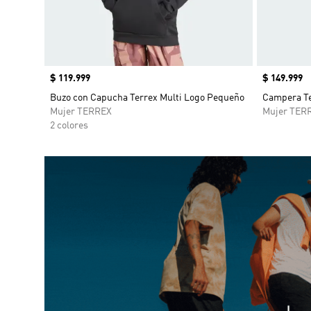
Precio
$ 119.999
Precio
$ 149.999
Buzo con Capucha Terrex Multi Logo Pequeño
Campera Te
Mujer TERREX
Mujer TER
2 colores