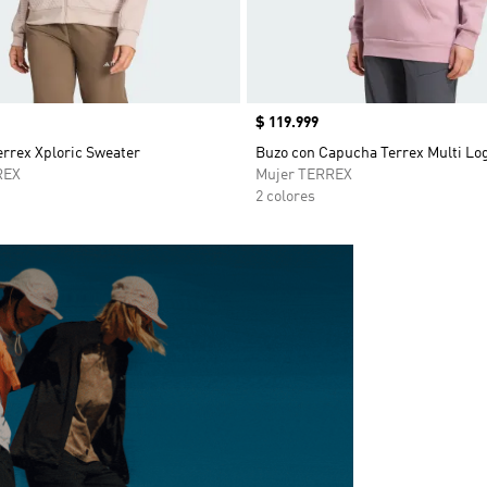
Precio
$ 119.999
rrex Xploric Sweater
Buzo con Capucha Terrex Multi L
REX
Mujer TERREX
2 colores