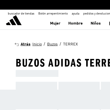
buscador de tiendas
Botón arrepentimiento
ayuda
pedidos y devolucio
Mujer
Hombre
Niños
Atrás
Inicio
Buzos
TERREX
BUZOS ADIDAS TERR
ADIDAS TRAIL RUNNING