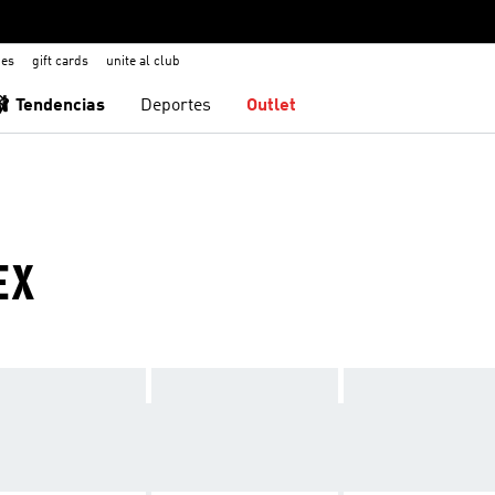
nes
gift cards
unite al club
🩰 Tendencias
Deportes
Outlet
EX