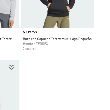
Precio
$ 119.999
t Terrex
Buzo con Capucha Terrex Multi Logo Pequeño
Hombre TERREX
2 colores
Añadir a la lista de deseos