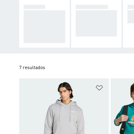
CAMISAS
PANTALONES
BU
Camisetas que abs
Pantalones técnico
Ca
orben la humedad
s que regulan la te
abr
para mantener tu c
mperatura y elimin
uerpo abrigado y se
an la humedad.
co.
7 resultados
Añadir a la li