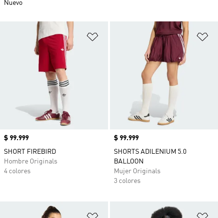
Nuevo
Añadir a la lista de deseos
Añ
Precio
$ 99.999
Precio
$ 99.999
SHORT FIREBIRD
SHORTS ADILENIUM 5.0
Hombre Originals
BALLOON
4 colores
Mujer Originals
3 colores
Añadir a la lista de deseos
Añ