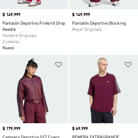
Precio
$ 149.999
Precio
$ 149.999
Pantalón Deportivo Firebird Drop
Pantalón Deportivo Blocking
Needle
Mujer Originals
Hombre Originals
2 colores
Nuevo
Añadir a la lista de deseos
Añ
Precio
$ 179.999
Precio
$ 69.999
Campera Deportiva SST Cuero
REMERA EXTRAGRANDE