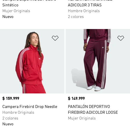
Sintético
ADICOLOR 3 TIRAS
Mujer Originals
Hombre Originals
Nuevo
2 colores
Añadir a la lista de deseos
Añ
Precio
$ 159.999
Precio
$ 149.999
Campera Firebird Drop Needle
PANTALÓN DEPORTIVO
Hombre Originals
FIREBIRD ADICOLOR LOOSE
2 colores
Mujer Originals
Nuevo