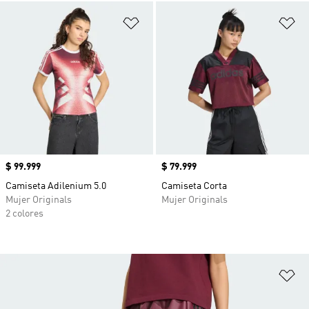
Añadir a la lista de deseos
Añ
Precio
$ 99.999
Precio
$ 79.999
Camiseta Adilenium 5.0
Camiseta Corta
Mujer Originals
Mujer Originals
2 colores
Añ