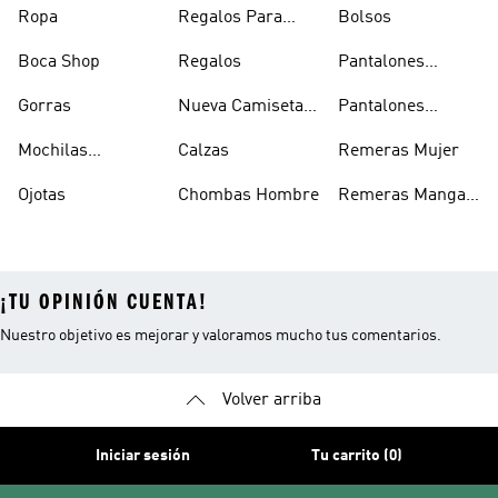
Ropa
Regalos Para
Bolsos
Hombres
Boca Shop
Regalos
Pantalones
Deportivos
Gorras
Nueva Camiseta
Pantalones
Hombre
De Argentina
Hombre
Mochilas
Calzas
Remeras Mujer
Escolares
Ojotas
Chombas Hombre
Remeras Manga
Larga Mujer
¡TU OPINIÓN CUENTA!
Nuestro objetivo es mejorar y valoramos mucho tus comentarios.
Volver arriba
Iniciar sesión
Tu carrito (0)