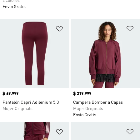
2 colores
Envío Gratis
Añadir a la lista de deseos
Añ
Precio
$ 69.999
Precio
$ 219.999
Pantalón Capri Adilenium 5.0
Campera Bómber a Capas
Mujer Originals
Mujer Originals
Envío Gratis
Añadir a la lista de deseos
Añ