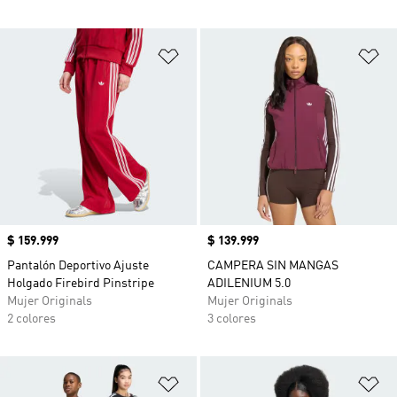
Añadir a la lista de deseos
Añ
Precio
$ 159.999
Precio
$ 139.999
Pantalón Deportivo Ajuste
CAMPERA SIN MANGAS
Holgado Firebird Pinstripe
ADILENIUM 5.0
Mujer Originals
Mujer Originals
2 colores
3 colores
Añadir a la lista de deseos
Añ