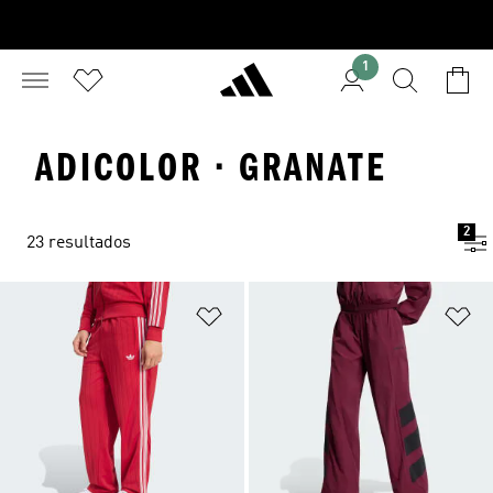
1
ADICOLOR · GRANATE
2
23 resultados
Añadir a la lista de deseos
Añ