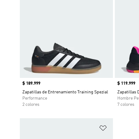
Precio
$ 189.999
Precio
$ 119.999
Zapatillas de Entrenamiento Training Spezial
Zapatillas 
Performance
Hombre Pe
2 colores
7 colores
Añadir a la li