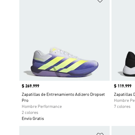
Precio
$ 269.999
Precio
$ 119.999
Zapatillas de Entrenamiento Adizero Dropset
Zapatillas 
Pro
Hombre Pe
Hombre Performance
7 colores
2 colores
Envío Gratis
Añadir a la li