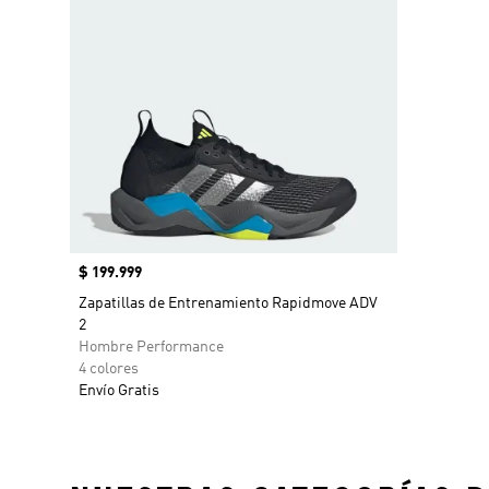
Precio
$ 199.999
Zapatillas de Entrenamiento Rapidmove ADV
2
Hombre Performance
4 colores
Envío Gratis