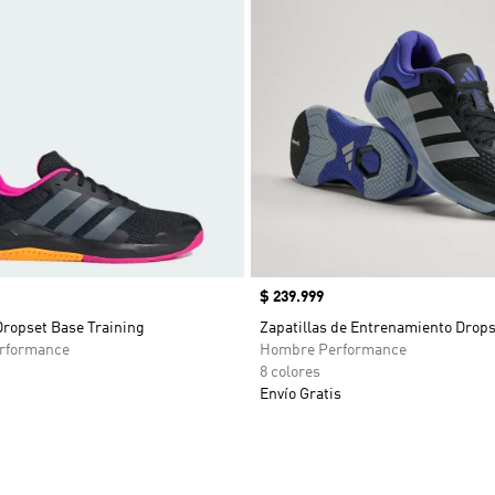
Precio
$ 239.999
Dropset Base Training
Zapatillas de Entrenamiento Drops
rformance
Hombre Performance
8 colores
Envío Gratis
sta de deseos