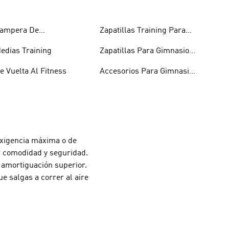
ampera De
Zapatillas Training Para
ntrenamiento
Entrenar Y Gimnasio
edias Training
Zapatillas Para Gimnasio Y
Training Mujer
e Vuelta Al Fitness
Accesorios Para Gimnasio
Y Fitness
 exigencia máxima o de
or comodidad y seguridad.
 amortiguación superior.
e salgas a correr al aire