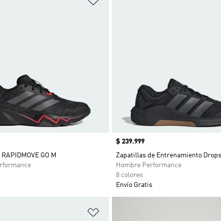
Precio
$ 239.999
 RAPIDMOVE GO M
Zapatillas de Entrenamiento Drops
rformance
Hombre Performance
8 colores
Envío Gratis
sta de deseos
Añadir a la lista de deseos