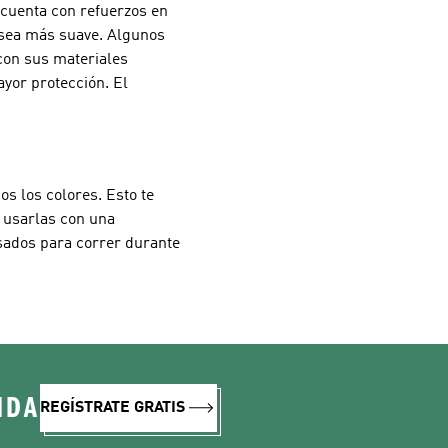
s cuenta con refuerzos en
a sea más suave. Algunos
con sus materiales
ayor protección. El
s los colores. Esto te
s usarlas con una
sados para correr durante
IDA
REGÍSTRATE GRATIS