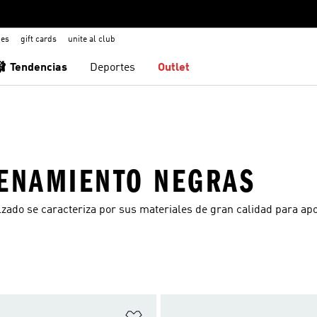
nes
gift cards
unite al club
🩰 Tendencias
Deportes
Outlet
RENAMIENTO NEGRAS
lzado se caracteriza por sus materiales de gran calidad para apo
sta de deseos
Añadir a la lista de deseos