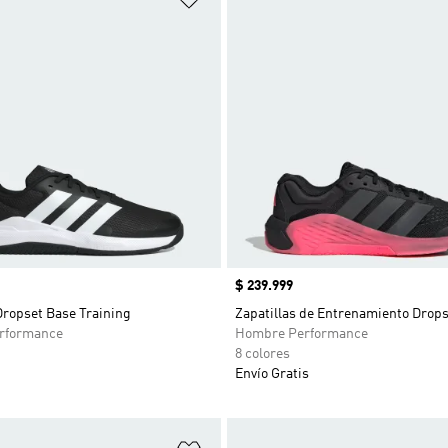
Precio
$ 239.999
Dropset Base Training
Zapatillas de Entrenamiento Drops
rformance
Hombre Performance
8 colores
Envío Gratis
sta de deseos
Añadir a la lista de deseos