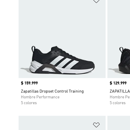
Precio
$ 159.999
Precio
$ 129.999
Zapatillas Dropset Control Training
ZAPATILLA
Hombre Performance
Hombre Pe
5 colores
5 colores
Añadir a la li