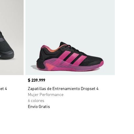
Precio
$ 239.999
et 4
Zapatillas de Entrenamiento Dropset 4
Mujer Performance
6 colores
Envío Gratis