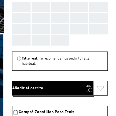
AAA
AAA
AAA
AAA
AAA
AAA
AAA
AAA
AAA
AAA
AAA
AAA
AAA
AAA
AAA
AAA
AAA
AAA
Talle real.
Te recomendamos pedir tu talle
habitual.
Añadir al carrito
Comprá Zapatillas Para Tenis