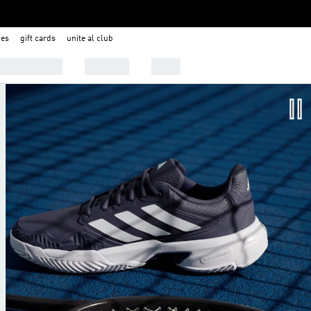
nes
gift cards
unite al club
 Tendencias
Deportes
Outlet