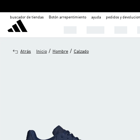
buscador de tiendas
Botón arrepentimiento
ayuda
pedidos y devolucio
Mujer
Hombre
Niños

/
/
Atrás
Inicio
Hombre
Calzado