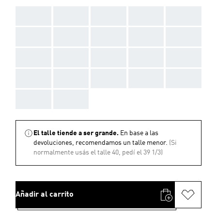
AAA
AAA
AAA
AAA
AAA
AAA
AAA
AAA
AAA
AAA
AAA
AAA
AAA
AAA
AAA
AAA
AAA
AAA
AAA
AAA
AAA
AAA
El talle tiende a ser grande.
En base a las
devoluciones, recomendamos un talle menor.
(Si
normalmente usás el talle 40, pedí el 39 1/3)
Añadir al carrito