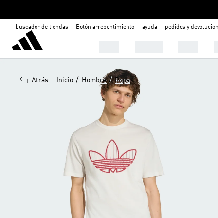
buscador de tiendas
Botón arrepentimiento
ayuda
pedidos y devolucio
Mujer
Hombre
Niños

/
/
Atrás
Inicio
Hombre
Ropa