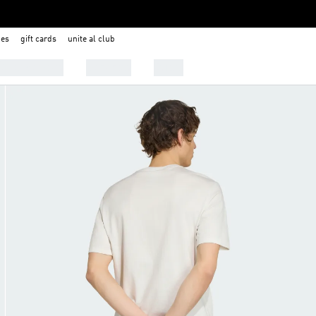
nes
gift cards
unite al club
 Tendencias
Deportes
Outlet