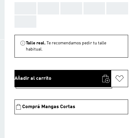
AAA
AAA
AAA
AAA
AAA
AAA
Talle real.
Te recomendamos pedir tu talle
habitual.
Añadir al carrito
Comprá Mangas Cortas