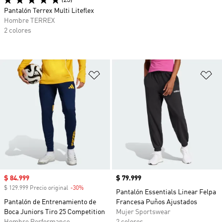
(23)
Pantalón Terrex Multi Liteflex
Hombre TERREX
2 colores
Añadir a la lista de deseos
Añ
Precio de venta
$ 84.999
Precio
$ 79.999
$ 129.999 Precio original
-30%
Descuento
Pantalón Essentials Linear Felpa
Pantalón de Entrenamiento de
Francesa Puños Ajustados
Boca Juniors Tiro 25 Competition
Mujer Sportswear