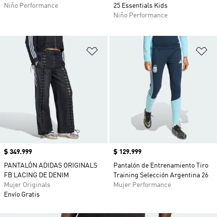
Niño Performance
25 Essentials Kids
Niño Performance
Añadir a la lista de deseos
Añ
Precio
$ 349.999
Precio
$ 129.999
PANTALÓN ADIDAS ORIGINALS
Pantalón de Entrenamiento Tiro
FB LACING DE DENIM
Training Selección Argentina 26
Mujer Originals
Mujer Performance
Envío Gratis