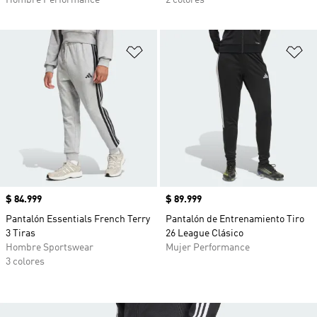
Hombre Performance
2 colores
Añadir a la lista de deseos
Añ
Precio
$ 84.999
Precio
$ 89.999
Pantalón Essentials French Terry
Pantalón de Entrenamiento Tiro
3 Tiras
26 League Clásico
Hombre Sportswear
Mujer Performance
3 colores