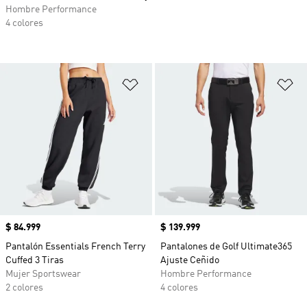
Hombre Performance
4 colores
Añadir a la lista de deseos
Añ
Precio
$ 84.999
Precio
$ 139.999
Pantalón Essentials French Terry
Pantalones de Golf Ultimate365
Cuffed 3 Tiras
Ajuste Ceñido
Mujer Sportswear
Hombre Performance
2 colores
4 colores