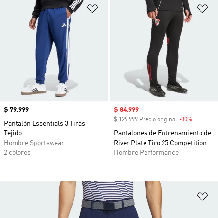
Añadir a la lista de deseos
Añ
Precio
$ 79.999
Precio de venta
$ 84.999
$ 129.999 Precio original
-30%
Descuent
Pantalón Essentials 3 Tiras
Tejido
Pantalones de Entrenamiento de
Hombre Sportswear
River Plate Tiro 25 Competition
2 colores
Hombre Performance
Añ