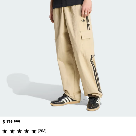
Precio
$ 179.999
(206)