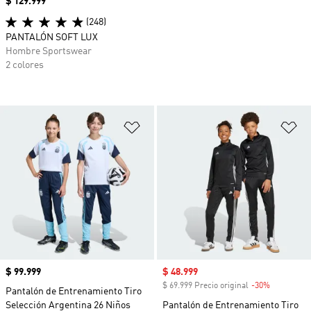
Precio
$ 129.999
(248)
PANTALÓN SOFT LUX
Hombre Sportswear
2 colores
Añadir a la lista de deseos
Añ
Precio
$ 99.999
Precio de venta
$ 48.999
$ 69.999 Precio original
-30%
Descuento
Pantalón de Entrenamiento Tiro
Selección Argentina 26 Niños
Pantalón de Entrenamiento Tiro