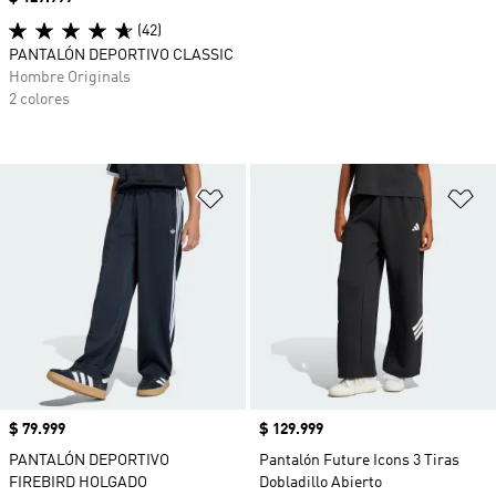
(42)
PANTALÓN DEPORTIVO CLASSIC
Hombre Originals
2 colores
Añadir a la lista de deseos
Añ
Precio
$ 79.999
Precio
$ 129.999
PANTALÓN DEPORTIVO
Pantalón Future Icons 3 Tiras
FIREBIRD HOLGADO
Dobladillo Abierto