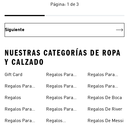
Página: 1 de 3
Siguiente
NUESTRAS CATEGORÍAS DE ROPA
Y CALZADO
Gift Card
Regalos Para
Regalos Para
Novios
Bebés Recién
Regalos Para
Regalos Para
Regalos Para
Nacidos
Hombre
Bebés
Niña De 10 Años
Regalos
Regalos Para
Regalos De Boca
Niñas
Regalos Para
Regalos Para
Regalos De River
Mujer
Adolescentes
Regalos Para
Regalos
Regalos De Messi
Mamá
Personalizados