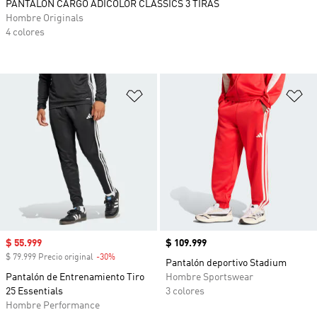
PANTALÓN CARGO ADICOLOR CLASSICS 3 TIRAS
Hombre Originals
4 colores
Añadir a la lista de deseos
Añ
Precio de venta
$ 55.999
Precio
$ 109.999
$ 79.999 Precio original
-30%
Descuento
Pantalón deportivo Stadium
Pantalón de Entrenamiento Tiro
Hombre Sportswear
25 Essentials
3 colores
Hombre Performance