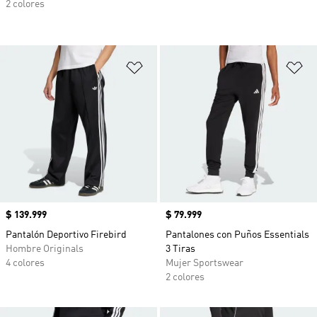
2 colores
Añadir a la lista de deseos
Añ
Precio
$ 139.999
Precio
$ 79.999
Pantalón Deportivo Firebird
Pantalones con Puños Essentials
Hombre Originals
3 Tiras
4 colores
Mujer Sportswear
2 colores