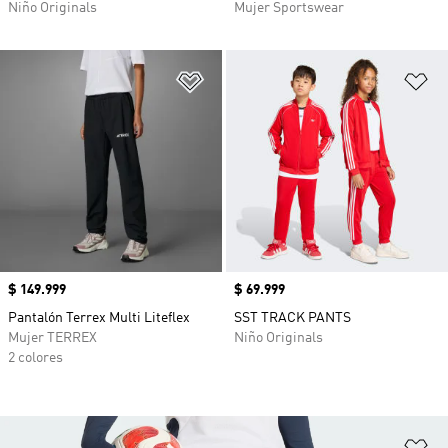
Niño Originals
Mujer Sportswear
Añadir a la lista de deseos
Añ
Precio
$ 149.999
Precio
$ 69.999
Pantalón Terrex Multi Liteflex
SST TRACK PANTS
Mujer TERREX
Niño Originals
2 colores
Añ