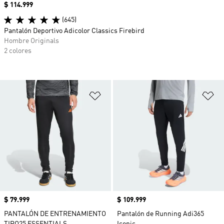
Precio
$ 114.999
(645)
Pantalón Deportivo Adicolor Classics Firebird
Hombre Originals
2 colores
Añadir a la lista de deseos
Añ
Precio
$ 79.999
Precio
$ 109.999
PANTALÓN DE ENTRENAMIENTO
Pantalón de Running Adi365