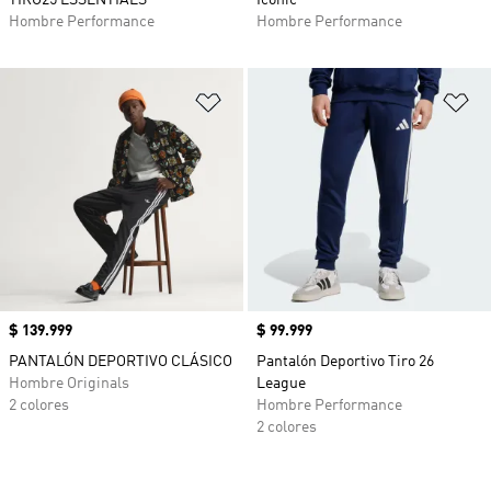
TIRO25 ESSENTIALS
Iconic
Hombre Performance
Hombre Performance
Añadir a la lista de deseos
Añ
Precio
$ 139.999
Precio
$ 99.999
PANTALÓN DEPORTIVO CLÁSICO
Pantalón Deportivo Tiro 26
Hombre Originals
League
2 colores
Hombre Performance
2 colores