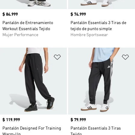
Precio
$ 84.999
Precio
$ 74.999
Pantalón de Entrenamiento
Pantalón Essentials 3 Tiras de
Workout Essentials Tejido
tejido de punto simple
Mujer Performance
Hombre Sportswear
Añadir a la lista de deseos
Añ
Precio
$ 119.999
Precio
$ 79.999
Pantalón Designed For Training
Pantalón Essentials 3 Tiras
Warm-Up
Tejido