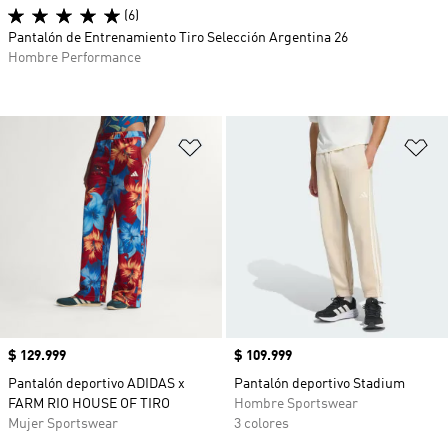
(6)
Pantalón de Entrenamiento Tiro Selección Argentina 26
Hombre Performance
Añadir a la lista de deseos
Añ
Precio
$ 129.999
Precio
$ 109.999
Pantalón deportivo ADIDAS x
Pantalón deportivo Stadium
FARM RIO HOUSE OF TIRO
Hombre Sportswear
Mujer Sportswear
3 colores