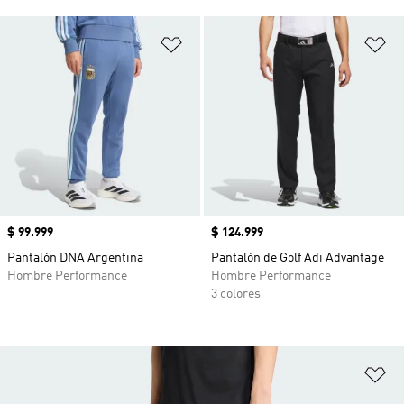
Añadir a la lista de deseos
Añ
Precio
$ 99.999
Precio
$ 124.999
Pantalón DNA Argentina
Pantalón de Golf Adi Advantage
Hombre Performance
Hombre Performance
3 colores
Añ