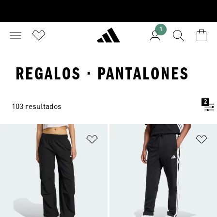
1
REGALOS · PANTALONES
2
103 resultados
Añadir a la lista de deseos
Añ