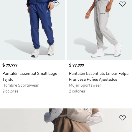
Añadir a la lista de deseos
Añ
Precio
$ 79.999
Precio
$ 79.999
Pantalón Essential Small Logo
Pantalón Essentials Linear Felpa
Tejido
Francesa Puños Ajustados
Hombre Sportswear
Mujer Sportswear
2 colores
2 colores
Añ