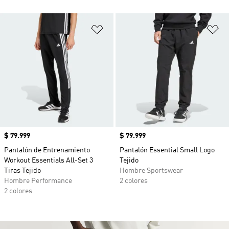
Añadir a la lista de deseos
Añ
Precio
$ 79.999
Precio
$ 79.999
Pantalón de Entrenamiento
Pantalón Essential Small Logo
Workout Essentials All-Set 3
Tejido
Tiras Tejido
Hombre Sportswear
Hombre Performance
2 colores
2 colores