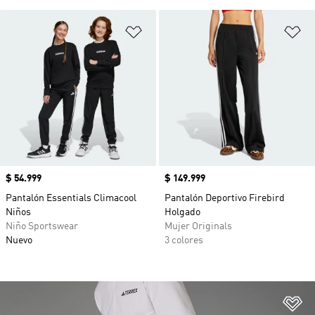
Añadir a la lista de deseos
Añ
Precio
$ 54.999
Precio
$ 149.999
Pantalón Essentials Climacool
Pantalón Deportivo Firebird
Niños
Holgado
Niño Sportswear
Mujer Originals
Nuevo
3 colores
Añ