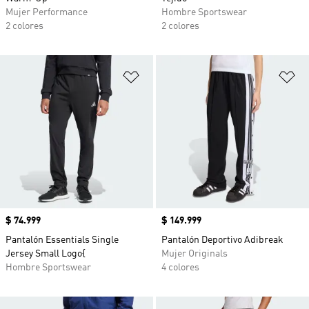
Mujer Performance
Hombre Sportswear
2 colores
2 colores
Añadir a la lista de deseos
Añ
Precio
$ 74.999
Precio
$ 149.999
Pantalón Essentials Single
Pantalón Deportivo Adibreak
Jersey Small Logo{
Mujer Originals
Hombre Sportswear
4 colores