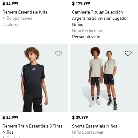
Precio
$ 34.999
Precio
$ 179.999
Remera Essentials Kids
Camiseta Titular Selección
Niño Sportswear
Argentina 26 Versión Jugador
3 colores
Niños
Niño Performance
Personalizable
Añadir a la lista de deseos
Añ
Precio
$ 34.999
Precio
$ 39.999
Remera Train Essentials 3 Tiras
Shorts Essentials Niños
Niños
Niño Sportswear