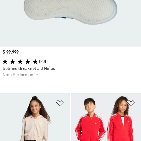
Precio
$ 99.999
(20)
Botines Breaknet 3.0 Niños
Niño Performance
Añadir a la lista de deseos
Añ