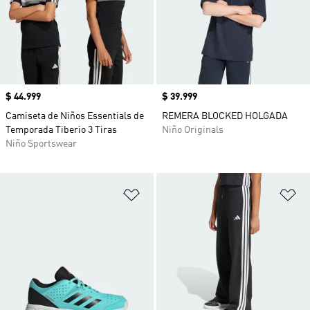
Precio
$ 44.999
Precio
$ 39.999
Camiseta de Niños Essentials de
REMERA BLOCKED HOLGADA
Temporada Tiberio 3 Tiras
Niño Originals
Niño Sportswear
Añadir a la lista de deseos
Añ