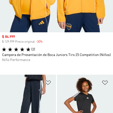
Precio de venta
$ 84.999
$ 129.999 Precio original
-30%
Descuento
(2)
Campera de Presentación de Boca Juniors Tiro 25 Competition (Niños)
Niño Performance
Añadir a la lista de deseos
Añ