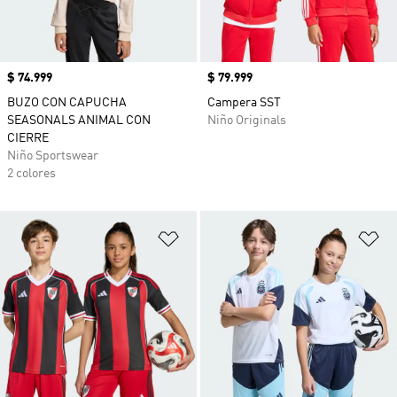
Precio
$ 74.999
Precio
$ 79.999
BUZO CON CAPUCHA
Campera SST
SEASONALS ANIMAL CON
Niño Originals
CIERRE
Niño Sportswear
2 colores
Añadir a la lista de deseos
Añ