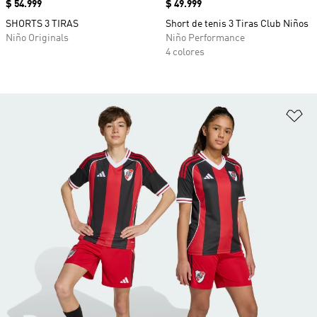
Precio
$ 54.999
Precio
$ 49.999
SHORTS 3 TIRAS
Short de tenis 3 Tiras Club Niños
Niño Originals
Niño Performance
4 colores
Añ