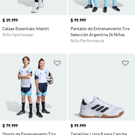
Precio
$ 39.999
Precio
$ 99.999
Calzas Essentials Infantil
Pantalón de Entrenamiento Tiro
Niño Sportswear
Selección Argentina 26 Niños
Niño Performance
Añadir a la lista de deseos
Añ
Precio
$ 79.999
Precio
$ 99.999
Shorts de Enrenamiento Tiro
Zapatillas Ligra 8 para Cancha