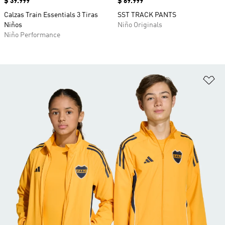
Precio
$ 39.999
Precio
$ 69.999
Calzas Train Essentials 3 Tiras
SST TRACK PANTS
Niños
Niño Originals
Niño Performance
Añ