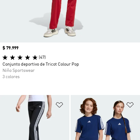
Precio
$ 79.999
(47)
Conjunto deportivo de Tricot Colour Pop
Niño Sportswear
3 colores
Añadir a la lista de deseos
Añ