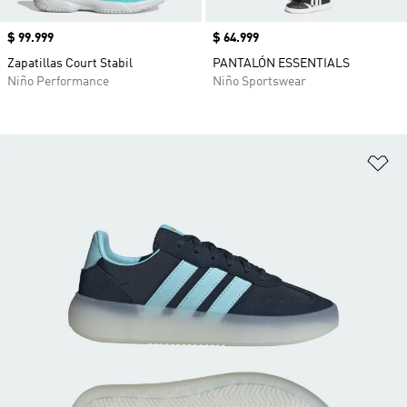
Precio
$ 99.999
Precio
$ 64.999
Zapatillas Court Stabil
PANTALÓN ESSENTIALS
Niño Performance
Niño Sportswear
Añ