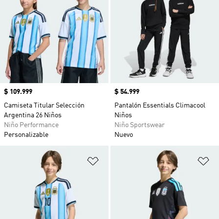
Precio
$ 109.999
Precio
$ 54.999
Camiseta Titular Selección
Pantalón Essentials Climacool
Argentina 26 Niños
Niños
Niño Performance
Niño Sportswear
Personalizable
Nuevo
Añadir a la lista de deseos
Añ