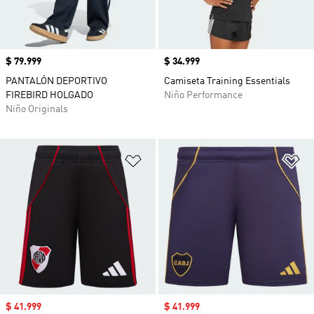
Precio
$ 79.999
Precio
$ 34.999
PANTALÓN DEPORTIVO
Camiseta Training Essentials
FIREBIRD HOLGADO
Niño Performance
Niño Originals
Añadir a la lista de deseos
Añ
Precio de venta
$ 41.999
Precio de venta
$ 41.999