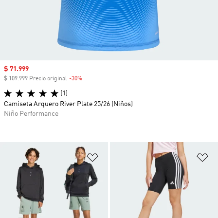
Precio de venta
$ 71.999
$ 109.999 Precio original
-30%
Descuento
(1)
Camiseta Arquero River Plate 25/26 (Niños)
Niño Performance
Añadir a la lista de deseos
Añ