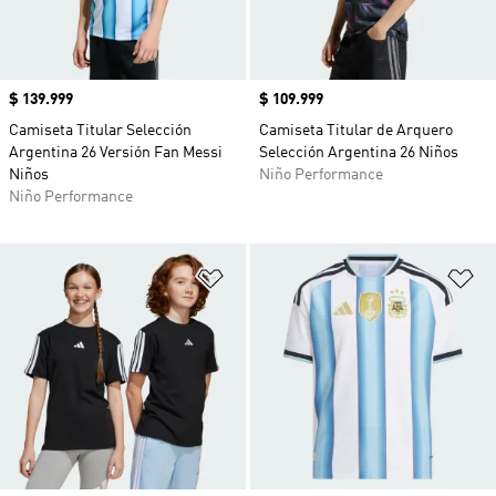
Precio
$ 139.999
Precio
$ 109.999
Camiseta Titular Selección
Camiseta Titular de Arquero
Argentina 26 Versión Fan Messi
Selección Argentina 26 Niños
Niños
Niño Performance
Niño Performance
Añadir a la lista de deseos
Añ