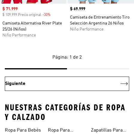
Precio de venta
$ 71.999
Precio
$ 69.999
$ 109.999 Precio original
-30%
Descuento
Camiseta de Entrenamiento Tiro
Camiseta Alternativa River Plate
Selección Argentina 26 Niños
25/26 (Niños)
Niño Performance
Niño Performance
Página: 1 de 2
Siguiente
NUESTRAS CATEGORÍAS DE ROPA
Y CALZADO
Ropa Para Bebés
Ropa Para
Zapatillas Para