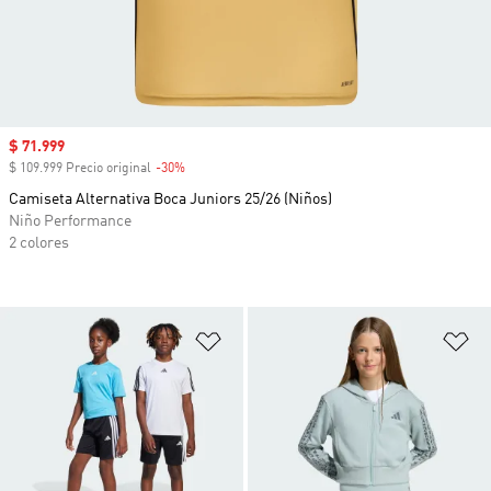
Precio de venta
$ 71.999
$ 109.999 Precio original
-30%
Descuento
Camiseta Alternativa Boca Juniors 25/26 (Niños)
Niño Performance
2 colores
Añadir a la lista de deseos
Añ