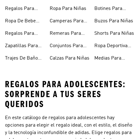
Adolescentes
Adolescentes
Regalos Para
Ropa Para Niñas
Botines Para
Bebés
Niñas
Ropa De Bebe
Camperas Para
Buzos Para Niñas
Recién Nacido
Niñas
Regalos Para
Remeras Para
Shorts Para Niñas
Niñas
Niñas
Zapatillas Para
Conjuntos Para
Ropa Deportiva
Bebés
Niñas
Para Niñas
Trajes De Baño
Calzas Para Niñas
Medias Para
Niñas
Niñas
REGALOS PARA ADOLESCENTES:
SORPRENDE A TUS SERES
QUERIDOS
En este catálogo de regalos para adolescentes hay
opciones para elegir el regalo ideal, con el estilo, el diseño
y la tecnología inconfundible de adidas. Elige regalos para