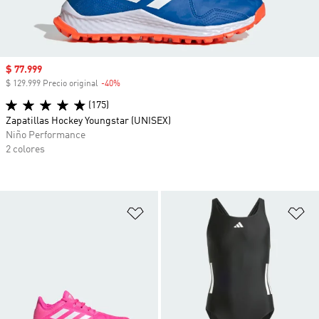
Precio de venta
$ 77.999
$ 129.999 Precio original
-40%
Descuento
(175)
Zapatillas Hockey Youngstar (UNISEX)
Niño Performance
2 colores
Añadir a la lista de deseos
Añ