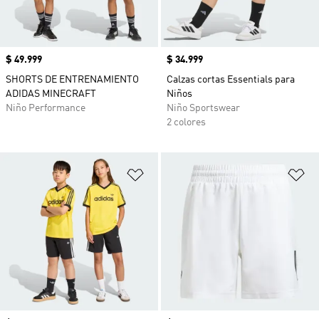
Precio
$ 49.999
Precio
$ 34.999
SHORTS DE ENTRENAMIENTO
Calzas cortas Essentials para
ADIDAS MINECRAFT
Niños
Niño Performance
Niño Sportswear
2 colores
Añadir a la lista de deseos
Añ