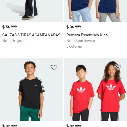
Precio
$ 54.999
Precio
$ 34.999
CALZAS 3 TIRAS ACAMPANADAS
Remera Essentials Kids
Niño Originals
Niño Sportswear
3 colores
Añadir a la lista de deseos
Añ
Precio
$ 39.999
Precio
$ 39.999