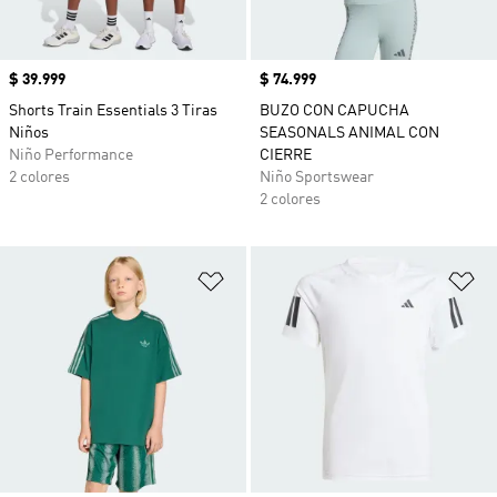
Precio
$ 39.999
Precio
$ 74.999
Shorts Train Essentials 3 Tiras
BUZO CON CAPUCHA
Niños
SEASONALS ANIMAL CON
Niño Performance
CIERRE
2 colores
Niño Sportswear
2 colores
Añadir a la lista de deseos
Añ