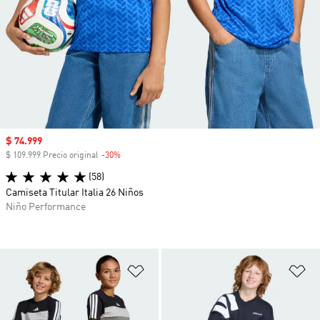
Precio de venta
$ 74.999
$ 109.999 Precio original
-30%
Descuento
(58)
Camiseta Titular Italia 26 Niños
Niño Performance
Añadir a la lista de deseos
Añ