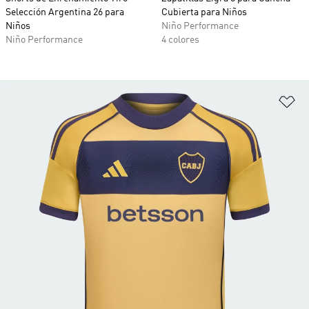
Selección Argentina 26 para
Cubierta para Niños
Niños
Niño Performance
Niño Performance
4 colores
Añ