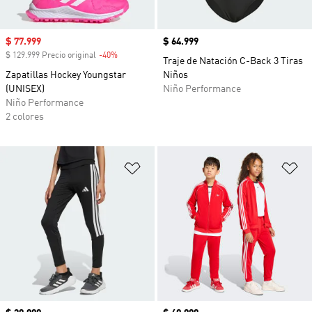
Precio de venta
$ 77.999
Precio
$ 64.999
$ 129.999 Precio original
-40%
Descuento
Traje de Natación C-Back 3 Tiras
Zapatillas Hockey Youngstar
Niños
(UNISEX)
Niño Performance
Niño Performance
2 colores
Añadir a la lista de deseos
Añ