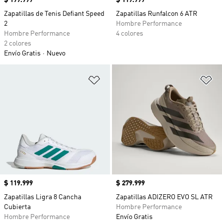
Precio
$ 199.999
Precio
$ 119.999
Zapatillas de Tenis Defiant Speed
Zapatillas Runfalcon 6 ATR
2
Hombre Performance
Hombre Performance
4 colores
2 colores
Envío Gratis
Nuevo
Añadir a la lista de deseos
Añ
Precio
$ 119.999
Precio
$ 279.999
Zapatillas Ligra 8 Cancha
Zapatillas ADIZERO EVO SL ATR
Cubierta
Hombre Performance
Hombre Performance
Envío Gratis