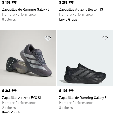
Precio
$ 109.999
Precio
$ 289.999
Zapatillas de Running Galaxy 8
Zapatillas Adizero Boston 13
Hombre Performance
Hombre Performance
8 colores
Envío Gratis
Añadir a la lista de deseos
Añ
Precio
$ 249.999
Precio
$ 109.999
Zapatillas Adizero EVO SL
Zapatillas de Running Galaxy 8
Hombre Performance
Hombre Performance
2 colores
8 colores