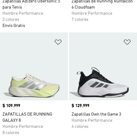
Zapatillas Adizero Ubersonic 5
Zapatillas de Running Runfalcon
para Tenis
6 Cloudfoam
Hombre Performance
Hombre Performance
2 colores
7 colores
Envío Gratis
Añadir a la lista de deseos
Añ
Precio
$ 109.999
Precio
$ 129.999
ZAPATILLAS DE RUNNING
Zapatillas Own the Game 3
GALAXY 8
Hombre Performance
Hombre Performance
4 colores
8 colores