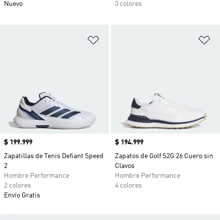
Nuevo
3 colores
Añadir a la lista de deseos
Añ
Precio
$ 199.999
Precio
$ 194.999
Zapatillas de Tenis Defiant Speed
Zapatos de Golf S2G 26 Cuero sin
2
Clavos
Hombre Performance
Hombre Performance
2 colores
4 colores
Envío Gratis