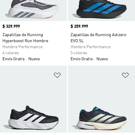
Precio
$ 329.999
Precio
$ 259.999
Zapatillas de Running
Zapatillas de Running Adizero
Hyperboost Run Hombre
EVO SL
Hombre Performance
Hombre Performance
4 colores
5 colores
Envío Gratis
Nuevo
Envío Gratis
Nuevo
Añadir a la lista de deseos
Añ