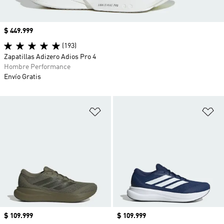
Precio
$ 449.999
(193)
Zapatillas Adizero Adios Pro 4
Hombre Performance
Envío Gratis
Añadir a la lista de deseos
Añ
Precio
$ 109.999
Precio
$ 109.999