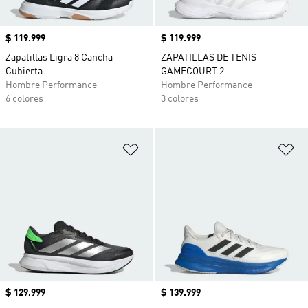
Precio
$ 119.999
Precio
$ 119.999
Zapatillas Ligra 8 Cancha
ZAPATILLAS DE TENIS
Cubierta
GAMECOURT 2
Hombre Performance
Hombre Performance
6 colores
3 colores
Añadir a la lista de deseos
Añ
Precio
$ 129.999
Precio
$ 139.999