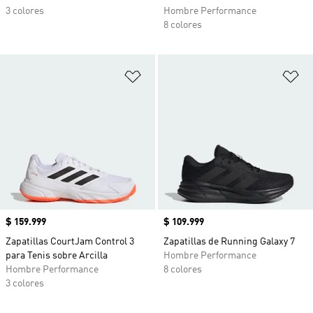
3 colores
Hombre Performance
8 colores
Añadir a la lista de deseos
Añ
Precio
$ 159.999
Precio
$ 109.999
Zapatillas CourtJam Control 3
Zapatillas de Running Galaxy 7
para Tenis sobre Arcilla
Hombre Performance
Hombre Performance
8 colores
3 colores