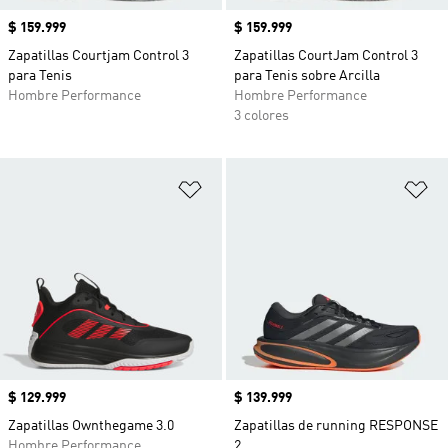
Precio
$ 159.999
Precio
$ 159.999
Zapatillas Courtjam Control 3
Zapatillas CourtJam Control 3
para Tenis
para Tenis sobre Arcilla
Hombre Performance
Hombre Performance
3 colores
Añadir a la lista de deseos
Añ
Precio
$ 129.999
Precio
$ 139.999
Zapatillas Ownthegame 3.0
Zapatillas de running RESPONSE
Hombre Performance
2