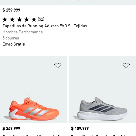
Precio
$ 259.999
(52)
Zapatillas de Running Adizero EVO SL Tejidas
Hombre Performance
5 colores
Envío Gratis
Añadir a la lista de deseos
Añ
Precio
$ 249.999
Precio
$ 109.999