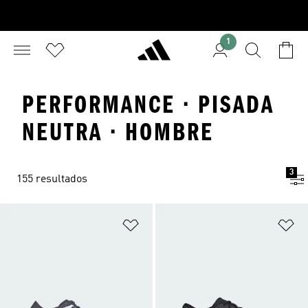
1
PERFORMANCE · PISADA
NEUTRA · HOMBRE
3
155 resultados
Añadir a la lista de deseos
Añ