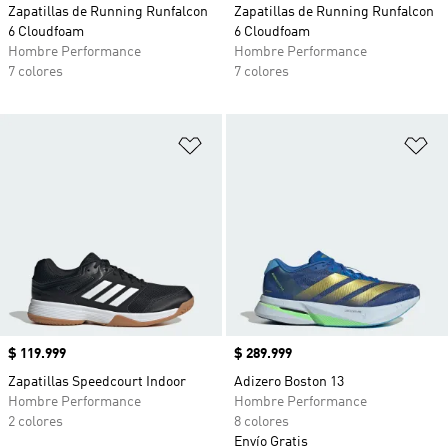
Zapatillas de Running Runfalcon
Zapatillas de Running Runfalcon
6 Cloudfoam
6 Cloudfoam
Hombre Performance
Hombre Performance
7 colores
7 colores
Añadir a la lista de deseos
Añ
Precio
$ 119.999
Precio
$ 289.999
Zapatillas Speedcourt Indoor
Adizero Boston 13
Hombre Performance
Hombre Performance
2 colores
8 colores
Envío Gratis