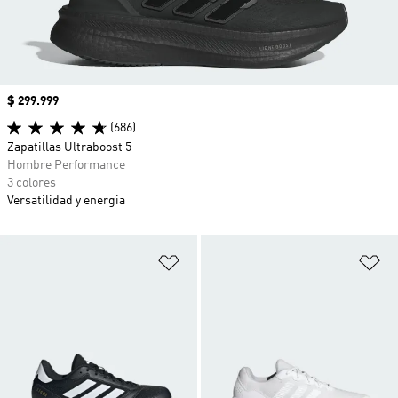
Precio
$ 299.999
(686)
Zapatillas Ultraboost 5
Hombre Performance
3 colores
Versatilidad y energia
Añadir a la lista de deseos
Añ