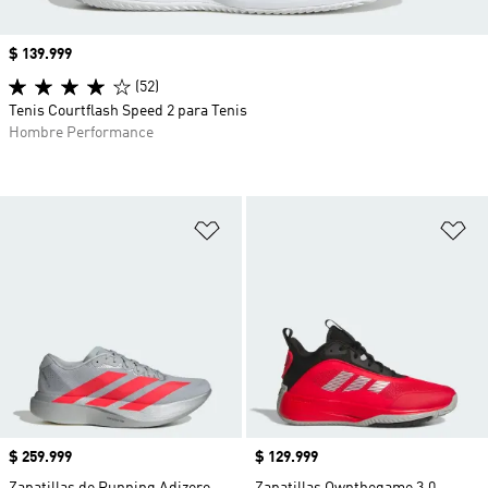
Precio
$ 139.999
(52)
Tenis Courtflash Speed 2 para Tenis
Hombre Performance
Añadir a la lista de deseos
Añ
Precio
$ 259.999
Precio
$ 129.999