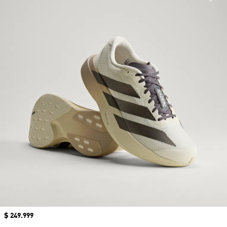
Precio
$ 249.999