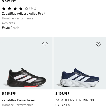
Precio
$ 449.999
(145)
Zapatillas Adizero Adios Pro 4
Hombre Performance
4 colores
Envío Gratis
Añadir a la lista de deseos
Añ
Precio
$ 119.999
Precio
$ 109.999
Zapatillas Gamechaser
ZAPATILLAS DE RUNNING
Hombre Performance
GALAXY 8