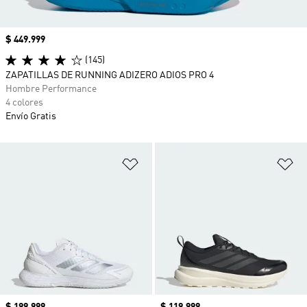
Precio
$ 449.999
(145)
ZAPATILLAS DE RUNNING ADIZERO ADIOS PRO 4
Hombre Performance
4 colores
Envío Gratis
Añadir a la lista de deseos
Añ