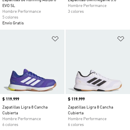
Zapatillas de Running Adizero
Zapatillas Ownthegame 3.0
EVO SL
Hombre Performance
Hombre Performance
3 colores
5 colores
Envío Gratis
Añadir a la lista de deseos
Añ
Precio
$ 119.999
Precio
$ 119.999
Zapatillas Ligra 8 Cancha
Zapatillas Ligra 8 Cancha
Cubierta
Cubierta
Hombre Performance
Hombre Performance
6 colores
6 colores