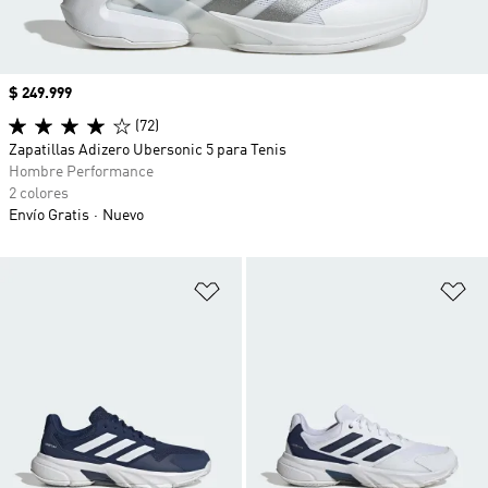
Precio
$ 249.999
(72)
Zapatillas Adizero Ubersonic 5 para Tenis
Hombre Performance
2 colores
Envío Gratis
Nuevo
Añadir a la lista de deseos
Añ