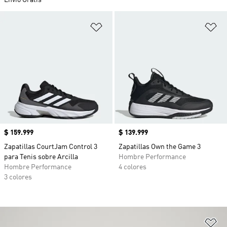
Envío Gratis
Añadir a la lista de deseos
Añ
Precio
$ 159.999
Precio
$ 139.999
Zapatillas CourtJam Control 3
Zapatillas Own the Game 3
para Tenis sobre Arcilla
Hombre Performance
Hombre Performance
4 colores
3 colores
Añ