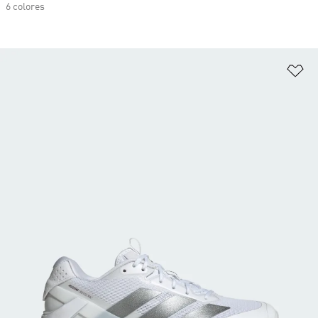
6 colores
Añ