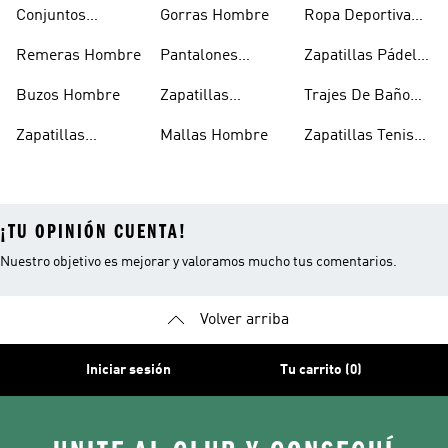
Hombres
Blancas Hombre
Hombre
Conjuntos
Gorras Hombre
Ropa Deportiva
Deportivos
Hombre
Remeras Hombre
Pantalones
Zapatillas Pádel
Hombre
Deportivos
Hombre
Buzos Hombre
Zapatillas
Trajes De Baño
Hombre
Trekking Hombre
Hombre
Zapatillas
Mallas Hombre
Zapatillas Tenis
Deportivas
Hombre
¡TU OPINIÓN CUENTA!
Nuestro objetivo es mejorar y valoramos mucho tus comentarios.
Volver arriba
Iniciar sesión
Tu carrito (0)