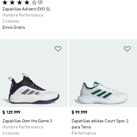
(2)
Zapatillas Adizero EVO SL
Hombre Performance
2 colores
Envío Gratis
Añadir a la lista de deseos
Añ
Precio
$ 129.999
Precio
$ 99.999
Zapatillas Own the Game 3
Zapatillas adidas Court Spec 2
Hombre Performance
para Tenis
4 colores
Performance