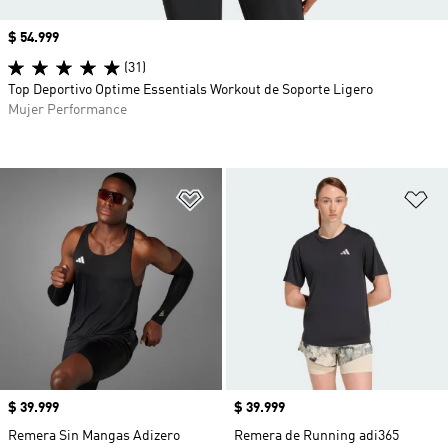
Precio
$ 54.999
(31)
Top Deportivo Optime Essentials Workout de Soporte Ligero
Mujer Performance
Añadir a la lista de deseos
Añ
Precio
$ 39.999
Precio
$ 39.999
Remera Sin Mangas Adizero
Remera de Running adi365