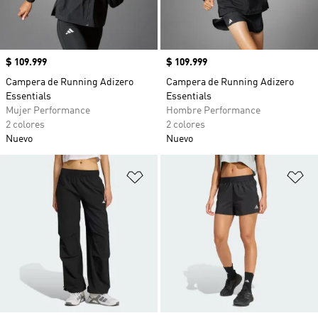
Precio
$ 109.999
Precio
$ 109.999
Campera de Running Adizero
Campera de Running Adizero
Essentials
Essentials
Mujer Performance
Hombre Performance
2 colores
2 colores
Nuevo
Nuevo
Añadir a la lista de deseos
Añ