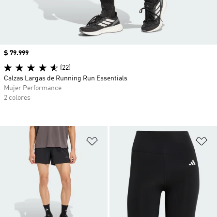
Precio
$ 79.999
(22)
Calzas Largas de Running Run Essentials
Mujer Performance
2 colores
Añadir a la lista de deseos
Añ