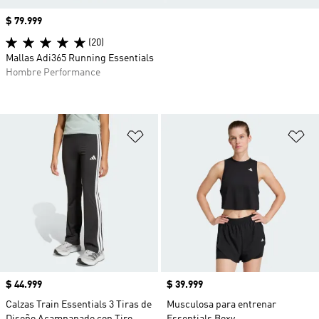
Precio
$ 79.999
(20)
Mallas Adi365 Running Essentials
Hombre Performance
Añadir a la lista de deseos
Añ
Precio
$ 44.999
Precio
$ 39.999
Calzas Train Essentials 3 Tiras de
Musculosa para entrenar