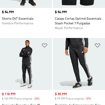
Precio
$ 54.999
Precio
$ 54.999
Shorts D4T Essentials
Calzas Cortas Optimé Essentials
Hombre Performance
Stash Pocket 7 Pulgadas
Mujer Performance
Añadir a la lista de deseos
Añ
Precio de venta
$ 118.999
Precio de venta
$ 55.999
$ 169.999 Precio original
-30%
Descuento
$ 79.999 Precio original
-30%
Descuento