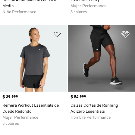
Diseño Acampanado con Tiro
Essentials Boxy
Medio
Mujer Performance
Niño Performance
3 colores
Añadir a la lista de deseos
Añ
Precio
$ 39.999
Precio
$ 54.999
Remera Workout Essentials de
Calzas Cortas de Running
Cuello Redondo
Adizero Essentials
Mujer Performance
Hombre Performance
3 colores