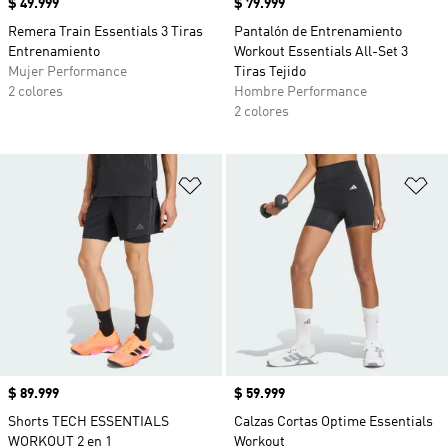
Precio
$ 49.999
Precio
$ 79.999
Remera Train Essentials 3 Tiras
Pantalón de Entrenamiento
Entrenamiento
Workout Essentials All-Set 3
Mujer Performance
Tiras Tejido
2 colores
Hombre Performance
2 colores
Añadir a la lista de deseos
Añ
Precio
$ 89.999
Precio
$ 59.999
Shorts TECH ESSENTIALS
Calzas Cortas Optime Essentials
WORKOUT 2 en 1
Workout