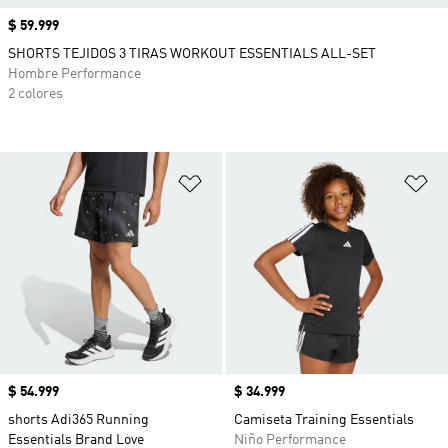
Precio
$ 59.999
SHORTS TEJIDOS 3 TIRAS WORKOUT ESSENTIALS ALL-SET
Hombre Performance
2 colores
Añadir a la lista de deseos
Añ
Precio
$ 54.999
Precio
$ 34.999
shorts Adi365 Running
Camiseta Training Essentials
Essentials Brand Love
Niño Performance