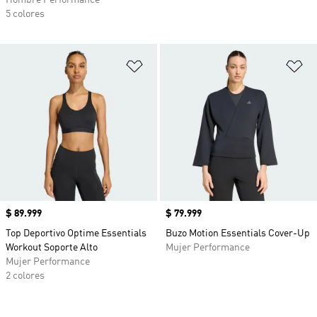
Hombre Performance
5 colores
Añadir a la lista de deseos
Añ
Precio
$ 89.999
Precio
$ 79.999
Top Deportivo Optime Essentials
Buzo Motion Essentials Cover-Up
Workout Soporte Alto
Mujer Performance
Mujer Performance
2 colores