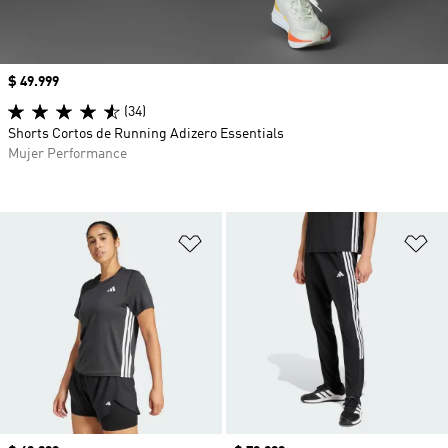
Precio
$ 49.999
(34)
Shorts Cortos de Running Adizero Essentials
Mujer Performance
Añadir a la lista de deseos
Añ