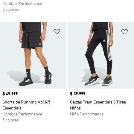
Hombre Performance
2 colores
Añadir a la lista de deseos
Añ
Precio
$ 49.999
Precio
$ 39.999
Shorts de Running Adi365
Calzas Train Essentials 3 Tiras
Essentials
Niños
Hombre Performance
Niño Performance
5 colores