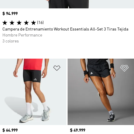
Precio
$ 94.999
(16)
Campera de Entrenamiento Workout Essentials All-Set 3 Tiras Tejida
Hombre Performance
3 colores
Añadir a la lista de deseos
Añ
Precio
$ 64.999
Precio
$ 49.999