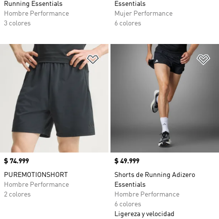
Running Essentials
Essentials
Hombre Performance
Mujer Performance
3 colores
6 colores
Añadir a la lista de deseos
Añ
Precio
$ 74.999
Precio
$ 49.999
PUREMOTIONSHORT
Shorts de Running Adizero
Hombre Performance
Essentials
2 colores
Hombre Performance
6 colores
Ligereza y velocidad