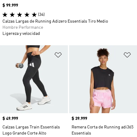
Precio
$ 99.999
(34)
Calzas Largas de Running Adizero Essentials Tiro Medio
Hombre Performance
Ligereza y velocidad
Añadir a la lista de deseos
Añ
Precio
$ 49.999
Precio
$ 39.999
Calzas Largas Train Essentials
Remera Corta de Running adi365
Logo Grande Corte Alto
Essentials