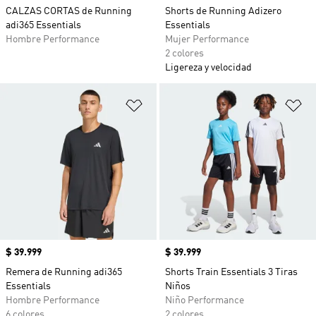
CALZAS CORTAS de Running
Shorts de Running Adizero
adi365 Essentials
Essentials
Hombre Performance
Mujer Performance
2 colores
Ligereza y velocidad
Añadir a la lista de deseos
Añ
Precio
$ 39.999
Precio
$ 39.999
Remera de Running adi365
Shorts Train Essentials 3 Tiras
Essentials
Niños
Hombre Performance
Niño Performance
6 colores
2 colores