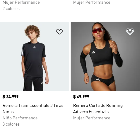
Mujer Performance
Mujer Performance
2 colores
Añadir a la lista de deseos
Añ
Precio
$ 34.999
Precio
$ 49.999
Remera Train Essentials 3 Tiras
Remera Corta de Running
Niños
Adizero Essentials
Niño Performance
Mujer Performance
3 colores