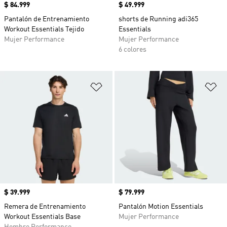
Precio
$ 84.999
Precio
$ 49.999
Pantalón de Entrenamiento
shorts de Running adi365
Workout Essentials Tejido
Essentials
Mujer Performance
Mujer Performance
6 colores
Añadir a la lista de deseos
Añ
Precio
$ 39.999
Precio
$ 79.999
Remera de Entrenamiento
Pantalón Motion Essentials
Workout Essentials Base
Mujer Performance