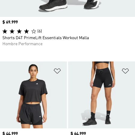
Precio
$ 69.999
(6)
Shorts D4T PrimeLift Essentials Workout Malla
Hombre Performance
Añadir a la lista de deseos
Añ
Precio
$ 44.999
Precio
$ 64.999