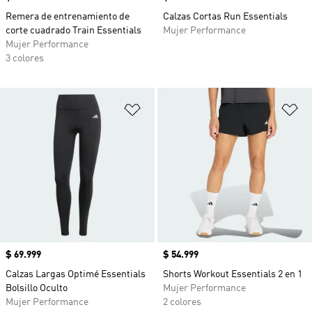
Remera de entrenamiento de
Calzas Cortas Run Essentials
corte cuadrado Train Essentials
Mujer Performance
Mujer Performance
3 colores
Añadir a la lista de deseos
Añ
Precio
$ 69.999
Precio
$ 54.999
Calzas Largas Optimé Essentials
Shorts Workout Essentials 2 en 1
Bolsillo Oculto
Mujer Performance
Mujer Performance
2 colores