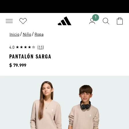
1
/
/
Inicio
Niño
Ropa
4.0
(11)
PANTALÓN SARGA
Precio
$ 79.999