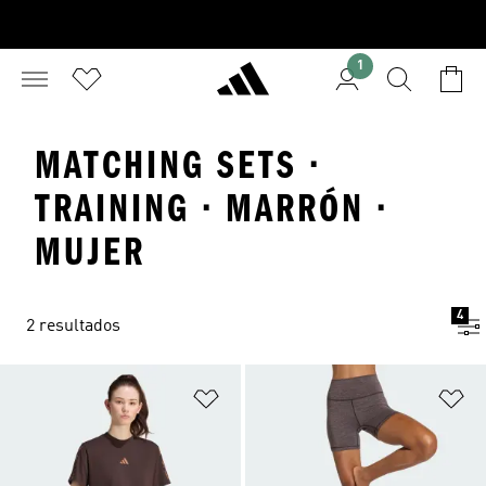
1
MATCHING SETS ·
TRAINING · MARRÓN ·
MUJER
4
2 resultados
Añadir a la lista de deseos
Añ