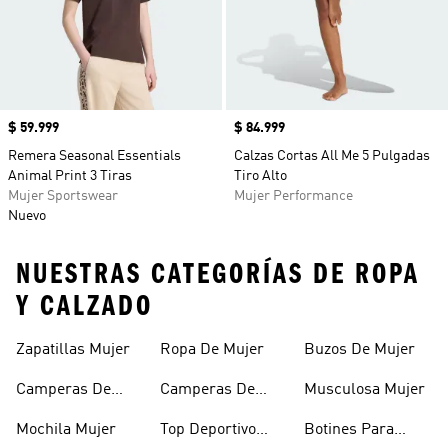
Precio
$ 59.999
Precio
$ 84.999
Remera Seasonal Essentials
Calzas Cortas All Me 5 Pulgadas
Animal Print 3 Tiras
Tiro Alto
Mujer Sportswear
Mujer Performance
Nuevo
NUESTRAS CATEGORÍAS DE ROPA
Y CALZADO
Zapatillas Mujer
Ropa De Mujer
Buzos De Mujer
Camperas De
Camperas De
Musculosa Mujer
Mujer
Abrigo Mujer
Mochila Mujer
Top Deportivo
Botines Para