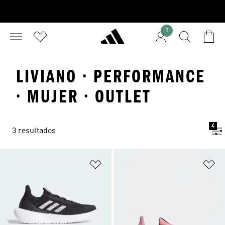
1
LIVIANO · PERFORMANCE
· MUJER · OUTLET
4
3 resultados
Añadir a la lista de deseos
Añ