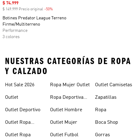
Precio de venta
$ 74.999
$ 149.999 Precio original
-50%
Descuento
Botines Predator League Terreno
Firme/Multiterreno
Performance
3 colores
NUESTRAS CATEGORÍAS DE ROPA
Y CALZADO
Hot Sale 2026
Ropa Mujer Outlet
Outlet Camisetas
Outlet
Ropa Deportiva
Zapatillas
Mujer Outlet
Outlet Deportivo
Outlet Hombre
Ropa
Outlet Ropa
Outlet Mujer
Boca Shop
Deportiva
Outlet Ropa
Outlet Futbol
Gorras