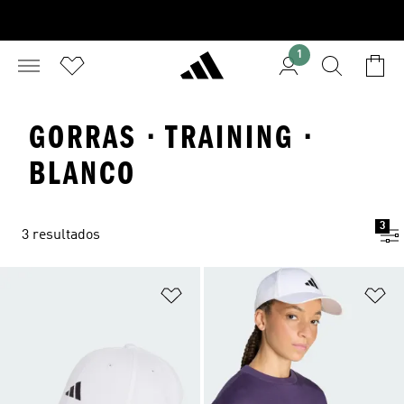
1
GORRAS · TRAINING ·
BLANCO
3
3 resultados
Añadir a la lista de deseos
Añ