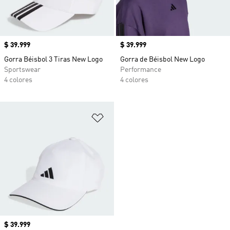
Precio
$ 39.999
Precio
$ 39.999
Gorra Béisbol 3 Tiras New Logo
Gorra de Béisbol New Logo
Sportswear
Performance
4 colores
4 colores
Añadir a la lista de deseos
Precio
$ 39.999