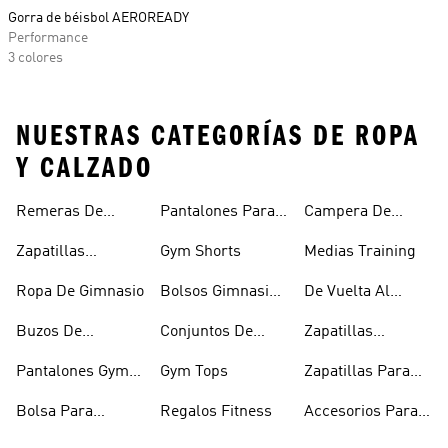
Gorra de béisbol AEROREADY
Performance
3 colores
NUESTRAS CATEGORÍAS DE ROPA
Y CALZADO
Remeras De
Pantalones Para
Campera De
Entrenamiento
Gym Hombre
Entrenamiento
Zapatillas
Gym Shorts
Medias Training
Training Hombre
Ropa De Gimnasio
Bolsos Gimnasio
De Vuelta Al
Mujer
Fitness
Buzos De
Conjuntos De
Zapatillas
Entrenamiento
Entrenamiento
Training Para
Pantalones Gym
Gym Tops
Zapatillas Para
Entrenar Y
Mujer
Gimnasio Y
Gimnasio
Bolsa Para
Regalos Fitness
Accesorios Para
Training Mujer
Gimnasio
Gimnasio Y