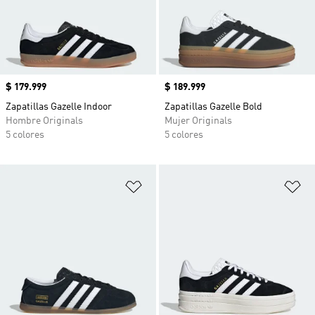
Precio
$ 179.999
Precio
$ 189.999
Zapatillas Gazelle Indoor
Zapatillas Gazelle Bold
Hombre Originals
Mujer Originals
5 colores
5 colores
Añadir a la lista de deseos
Añ