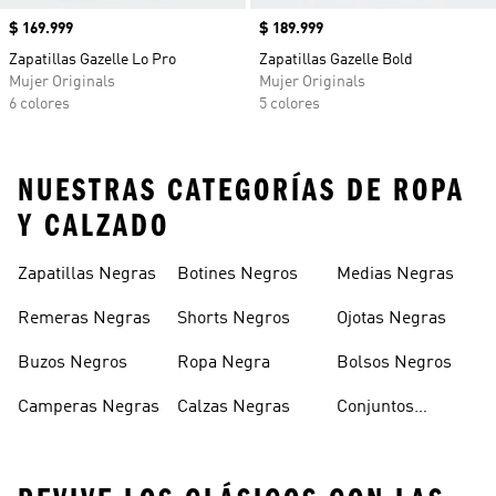
Precio
$ 169.999
Precio
$ 189.999
Zapatillas Gazelle Lo Pro
Zapatillas Gazelle Bold
Mujer Originals
Mujer Originals
6 colores
5 colores
NUESTRAS CATEGORÍAS DE ROPA
Y CALZADO
Zapatillas Negras
Botines Negros
Medias Negras
Remeras Negras
Shorts Negros
Ojotas Negras
Buzos Negros
Ropa Negra
Bolsos Negros
Camperas Negras
Calzas Negras
Conjuntos
Deportivos
Negros