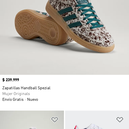
Precio
$ 239.999
Zapatillas Handball Spezial
Mujer Originals
Envío Gratis
Nuevo
Añadir a la lista de deseos
Añ