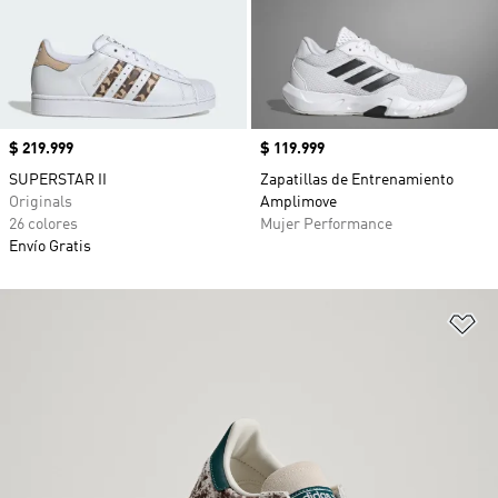
Precio
$ 219.999
Precio
$ 119.999
SUPERSTAR II
Zapatillas de Entrenamiento
Originals
Amplimove
26 colores
Mujer Performance
Envío Gratis
Añ