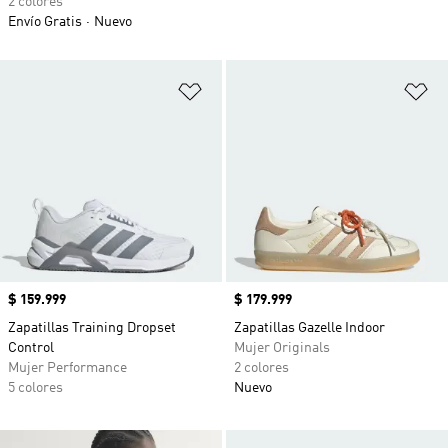
2 colores
Envío Gratis
Nuevo
Añadir a la lista de deseos
Añ
Precio
$ 159.999
Precio
$ 179.999
Zapatillas Training Dropset
Zapatillas Gazelle Indoor
Control
Mujer Originals
Mujer Performance
2 colores
5 colores
Nuevo