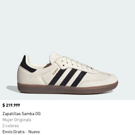
Precio
$ 219.999
Zapatillas Samba OG
Mujer Originals
2 colores
Envío Gratis
Nuevo