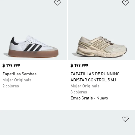
Añadir a la lista de deseos
Añ
Precio
$ 179.999
Precio
$ 199.999
Zapatillas Sambae
ZAPATILLAS DE RUNNING
Mujer Originals
ADISTAR CONTROL 5 MJ
2 colores
Mujer Originals
3 colores
Envío Gratis
Nuevo
Añ