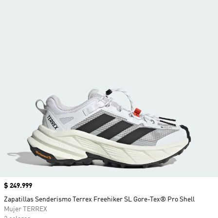
Precio
$ 249.999
Zapatillas Senderismo Terrex Freehiker SL Gore-Tex® Pro Shell
Mujer TERREX