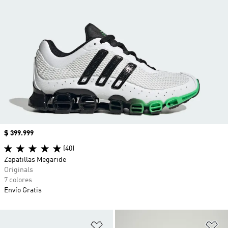
Precio
$ 399.999
(40)
Zapatillas Megaride
Originals
7 colores
Envío Gratis
Añadir a la lista de deseos
Añ