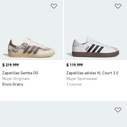
Añadir a la lista de deseos
Añ
Precio
$ 219.999
Precio
$ 119.999
Zapatillas Samba OG
Zapatillas adidas VL Court 3.0
Mujer Originals
Mujer Sportswear
Envío Gratis
7 colores
Añ