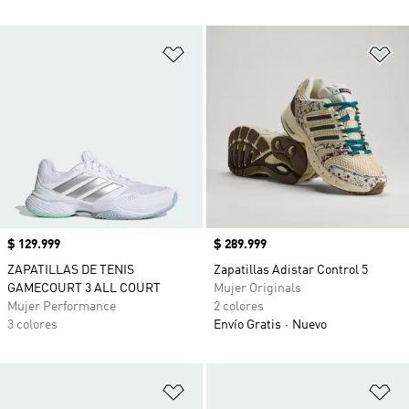
Añadir a la lista de deseos
Añ
Precio
$ 129.999
Precio
$ 289.999
ZAPATILLAS DE TENIS
Zapatillas Adistar Control 5
GAMECOURT 3 ALL COURT
Mujer Originals
Mujer Performance
2 colores
3 colores
Envío Gratis
Nuevo
Añadir a la lista de deseos
Añ