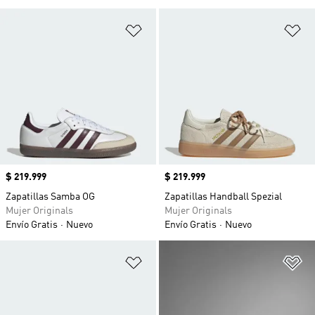
Añadir a la lista de deseos
Añ
Precio
$ 219.999
Precio
$ 219.999
Zapatillas Samba OG
Zapatillas Handball Spezial
Mujer Originals
Mujer Originals
Envío Gratis
Nuevo
Envío Gratis
Nuevo
Añadir a la lista de deseos
Añ