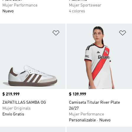
Mujer Performance
Mujer Sportswear
Nuevo
4 colores
Añadir a la lista de deseos
Añ
Precio
$ 219.999
Precio
$ 139.999
ZAPATILLAS SAMBA OG
Camiseta Titular River Plate
Mujer Originals
26/27
Envío Gratis
Mujer Performance
Personalizable
Nuevo