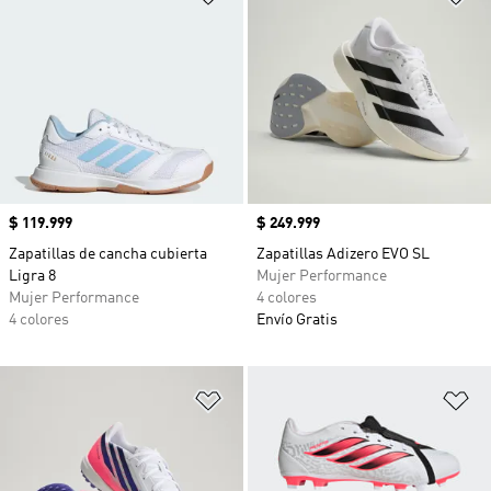
Precio
$ 119.999
Precio
$ 249.999
Zapatillas de cancha cubierta
Zapatillas Adizero EVO SL
Ligra 8
Mujer Performance
Mujer Performance
4 colores
4 colores
Envío Gratis
Añadir a la lista de deseos
Añ