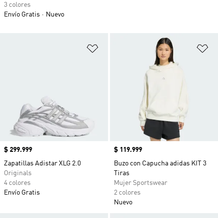
3 colores
Envío Gratis
Nuevo
Añadir a la lista de deseos
Añ
Precio
$ 299.999
Precio
$ 119.999
Zapatillas Adistar XLG 2.0
Buzo con Capucha adidas KIT 3
Originals
Tiras
4 colores
Mujer Sportswear
Envío Gratis
2 colores
Nuevo