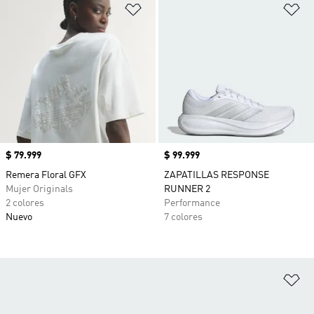
Añadir a la lista de deseos
Añ
Precio
$ 79.999
Precio
$ 99.999
Remera Floral GFX
ZAPATILLAS RESPONSE
Mujer Originals
RUNNER 2
2 colores
Performance
Nuevo
7 colores
Añ