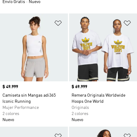
Envío Gratis
Nuevo
Añadir a la lista de deseos
Añ
Precio
$ 49.999
Precio
$ 69.999
Camiseta sin Mangas adi365
Remera Originals Worldwide
Iconic Running
Hoops One World
Mujer Performance
Originals
2 colores
2 colores
Nuevo
Nuevo
Añadir a la lista de deseos
Añ