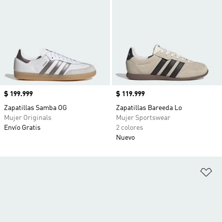
Precio
$ 199.999
Precio
$ 119.999
Zapatillas Samba OG
Zapatillas Bareeda Lo
Mujer Originals
Mujer Sportswear
Envío Gratis
2 colores
Nuevo
Añ