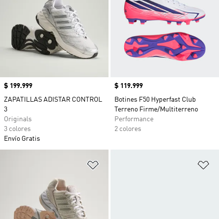
Precio
$ 199.999
Precio
$ 119.999
ZAPATILLAS ADISTAR CONTROL
Botines F50 Hyperfast Club
3
Terreno Firme/Multiterreno
Originals
Performance
3 colores
2 colores
Envío Gratis
Añadir a la lista de deseos
Añ