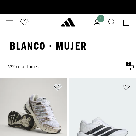
1
BLANCO · MUJER
2
632 resultados
Añadir a la lista de deseos
Añ