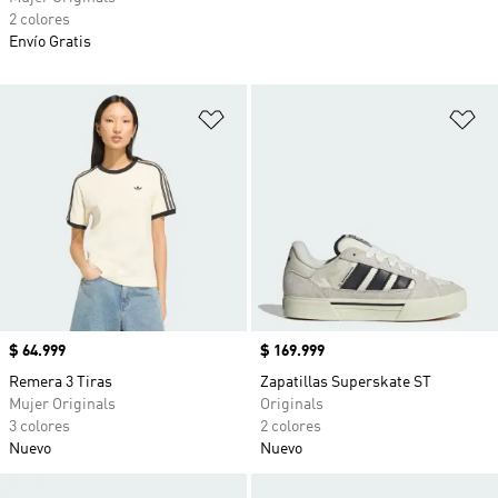
2 colores
Envío Gratis
Añadir a la lista de deseos
Añ
Precio
$ 64.999
Precio
$ 169.999
Remera 3 Tiras
Zapatillas Superskate ST
Mujer Originals
Originals
3 colores
2 colores
Nuevo
Nuevo