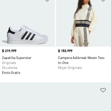
Precio
$ 219.999
Precio
$ 153.999
Zapatilla Superstar
Campera Adibreak Woven Two-
Originals
In-One
26 colores
Mujer Originals
Envío Gratis
Añ