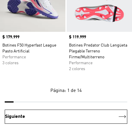
Precio
$ 179.999
Precio
$ 119.999
Botines F50 Hyperfast League
Botines Predator Club Lengüeta
Pasto Artificial
Plegable Terreno
Performance
Firme/Multiterreno
3 colores
Performance
2 colores
Página: 1 de 14
Siguiente