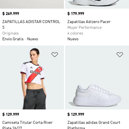
Precio
$ 269.999
Precio
$ 179.999
ZAPATILLAS ADISTAR CONTROL
Zapatillas Adizero Pacer
5
Mujer Performance
Originals
4 colores
Envío Gratis
Nuevo
Nuevo
Añadir a la lista de deseos
Añ
Precio
$ 129.999
Precio
$ 129.999
Camiseta Titular Corta River
Zapatillas adidas Grand Court
Plate 26/27
Platforma