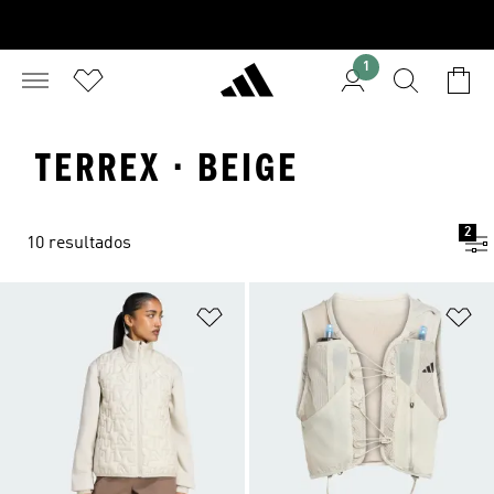
1
TERREX · BEIGE
2
10 resultados
Añadir a la lista de deseos
Añ