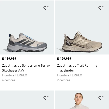
Añadir a la lista de deseos
Añ
Precio
$ 189.999
Precio
$ 129.999
Zapatillas de Senderismo Terrex
Zapatillas de Trail Running
Skychaser Ax5
Tracefinder
Hombre TERREX
Hombre TERREX
4 colores
2 colores
Añadir a la lista de deseos
Añ