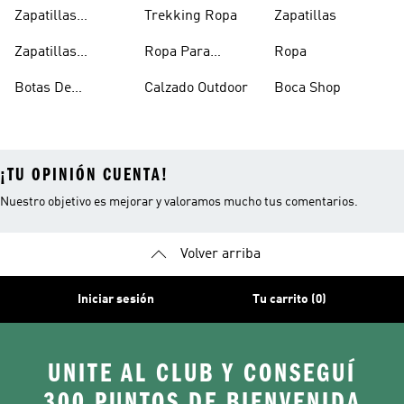
Trekking Mujer
Outdoor
Zapatillas
Trekking Ropa
Zapatillas
Trekking
Zapatillas
Ropa Para
Ropa
Trekking Hombre
Trekking Mujer
Botas De
Calzado Outdoor
Boca Shop
Trekking
¡TU OPINIÓN CUENTA!
Nuestro objetivo es mejorar y valoramos mucho tus comentarios.
Volver arriba
Iniciar sesión
Tu carrito (0)
UNITE AL CLUB Y CONSEGUÍ
300 PUNTOS DE BIENVENIDA