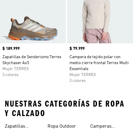
Precio
$ 189.999
Precio
$ 79.999
Zapatillas de Senderismo Terrex
Campera de tejido polar con
Skychaser Ax5
medio cierre frontal Terrex Multi
Mujer TERREX
Essentials
3 colores
Mujer TERREX
3 colores
NUESTRAS CATEGORÍAS DE ROPA
Y CALZADO
Zapatillas
Ropa Outdoor
Camperas