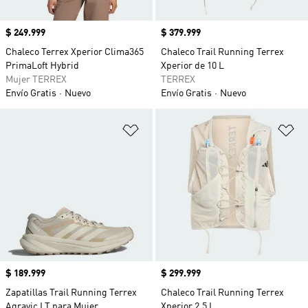
Precio
$ 249.999
Precio
$ 379.999
Chaleco Terrex Xperior Clima365
Chaleco Trail Running Terrex
PrimaLoft Hybrid
Xperior de 10 L
Mujer TERREX
TERREX
Envío Gratis
Nuevo
Envío Gratis
Nuevo
Añadir a la lista de deseos
Añ
Precio
$ 189.999
Precio
$ 299.999
Zapatillas Trail Running Terrex
Chaleco Trail Running Terrex
Agravic LT para Mujer
Xperior 2,5 L