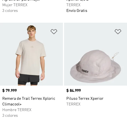
Mujer TERREX
TERREX
3 colores
Envío Gratis
Añadir a la lista de deseos
Añ
Precio
$ 79.999
Precio
$ 84.999
Remera de Trail Terrex Xploric
Piluso Terrex Xperior
Climacool+
TERREX
Hombre TERREX
3 colores