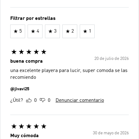
Filtrar por estrellas
5
4
3
2
1
20 de julio de 2026
buena compra
una excelente playera para lucir, super comoda se las
recomiendo
@jivavi25
¿Útil?
0
0
Denunciar comentario
30 de mayo de 2026
Muy cómoda