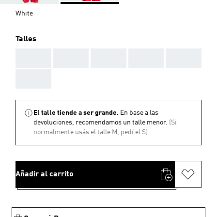
White
Talles
AAA
AAA
AAA
AAA
AAA
AAA
El talle tiende a ser grande.
En base a las
devoluciones, recomendamos un talle menor.
(Si
normalmente usás el talle M, pedí el S)
Añadir al carrito