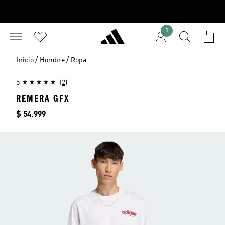
1
/
/
Inicio
Hombre
Ropa
5
(2)
REMERA GFX
Precio
$ 54.999