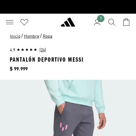
1
/
/
Inicio
Hombre
Ropa
4.9
(24)
PANTALÓN DEPORTIVO MESSI
Precio
$ 99.999