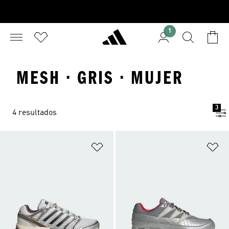
1
MESH · GRIS · MUJER
3
4 resultados
Añadir a la lista de deseos
Añ