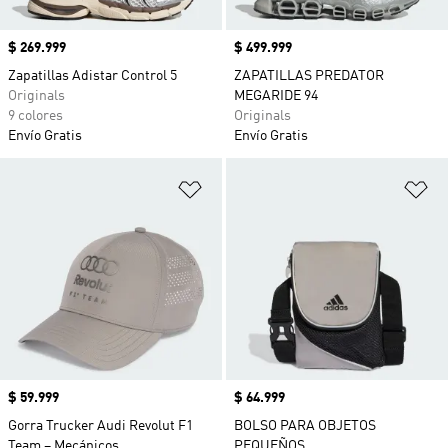
Precio
$ 269.999
Precio
$ 499.999
Zapatillas Adistar Control 5
ZAPATILLAS PREDATOR
Originals
MEGARIDE 94
9 colores
Originals
Envío Gratis
Envío Gratis
Añadir a la lista de deseos
Añ
Precio
$ 59.999
Precio
$ 64.999
Gorra Trucker Audi Revolut F1
BOLSO PARA OBJETOS
Team – Mecánicos
PEQUEÑOS