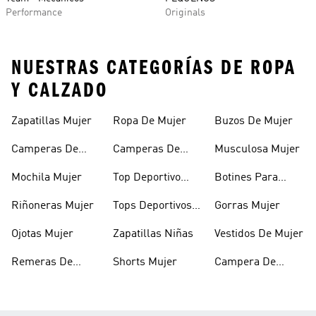
Performance
Originals
NUESTRAS CATEGORÍAS DE ROPA
Y CALZADO
Zapatillas Mujer
Ropa De Mujer
Buzos De Mujer
Camperas De
Camperas De
Musculosa Mujer
Mujer
Abrigo Mujer
Mochila Mujer
Top Deportivo
Botines Para
Mujer
Mujer
Riñoneras Mujer
Tops Deportivos
Gorras Mujer
Mujer
Ojotas Mujer
Zapatillas Niñas
Vestidos De Mujer
Remeras De
Shorts Mujer
Campera De
Mujer
Invierno Mujer