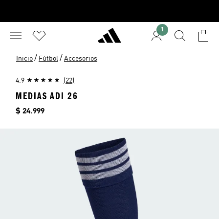
1
/
/
Inicio
Fútbol
Accesorios
4.9
(22)
MEDIAS ADI 26
Precio
$ 24.999