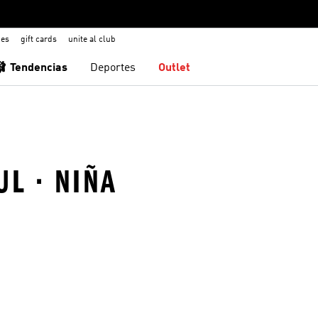
nes
gift cards
unite al club
🩰 Tendencias
Deportes
Outlet
UL · NIÑA
sta de deseos