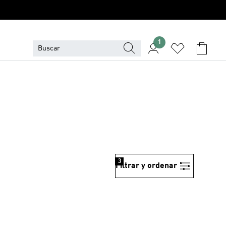
1
3
Filtrar y ordenar