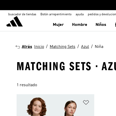
buscador de tiendas
Botón arrepentimiento
ayuda
pedidos y devolucio
Mujer
Hombre
Niños
Atrás
Inicio
Matching Sets
Azul
Niña
MATCHING SETS · AZ
1 resultado
Añadir a la li