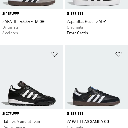
Precio
$ 189.999
Precio
$ 199.999
ZAPATILLAS SAMBA OG
Zapatillas Gazelle ADV
Originals
Originals
3 colores
Envío Gratis
Añadir a la lista de deseos
Añ
Precio
$ 279.999
Precio
$ 189.999
Botines Mundial Team
ZAPATILLAS SAMBA OG
Performance
Originals