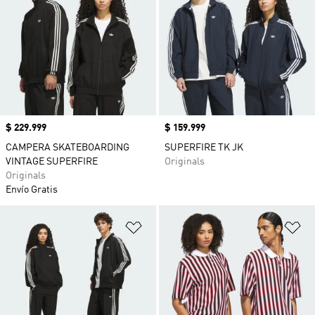
Precio
$ 229.999
Precio
$ 159.999
CAMPERA SKATEBOARDING
SUPERFIRE TK JK
VINTAGE SUPERFIRE
Originals
Originals
Envío Gratis
Añadir a la lista de deseos
Añ