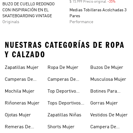
$ 15.999 Precio original
-35%
Descuento
BUZO DE CUELLO REDONDO
CON INSPIRACIÓN EN EL
Medias Tobilleras Acolchadas 3
SKATEBOARDING VINTAGE
Pares
Originals
Performance
NUESTRAS CATEGORÍAS DE ROPA
Y CALZADO
Zapatillas Mujer
Ropa De Mujer
Buzos De Mujer
Camperas De
Camperas De
Musculosa Mujer
Mujer
Abrigo Mujer
Mochila Mujer
Top Deportivo
Botines Para
Mujer
Mujer
Riñoneras Mujer
Tops Deportivos
Gorras Mujer
Mujer
Ojotas Mujer
Zapatillas Niñas
Vestidos De Mujer
Remeras De
Shorts Mujer
Campera De