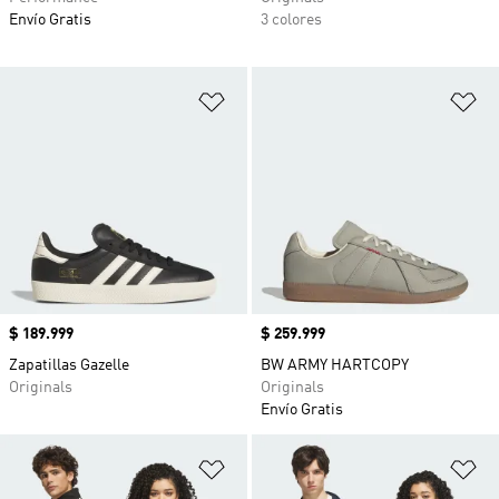
Envío Gratis
3 colores
Añadir a la lista de deseos
Añ
Precio
$ 189.999
Precio
$ 259.999
Zapatillas Gazelle
BW ARMY HARTCOPY
Originals
Originals
Envío Gratis
Añadir a la lista de deseos
Añ