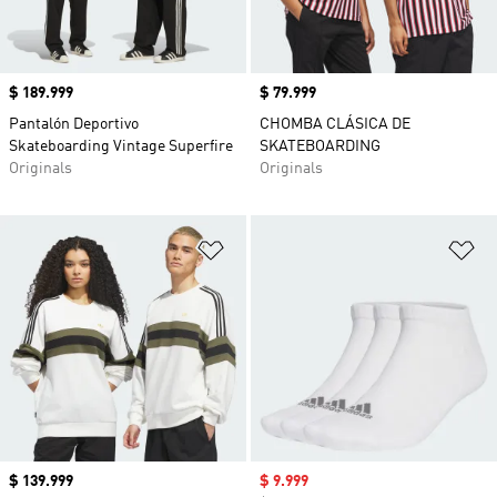
Precio
$ 189.999
Precio
$ 79.999
Pantalón Deportivo
CHOMBA CLÁSICA DE
Skateboarding Vintage Superfire
SKATEBOARDING
Originals
Originals
Añadir a la lista de deseos
Añ
Precio
$ 139.999
Precio de venta
$ 9.999