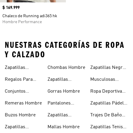
Precio
$ 169.999
Chaleco de Running adi365 hk
Hombre Performance
NUESTRAS CATEGORÍAS DE ROPA
Y CALZADO
Zapatillas
Chombas Hombre
Zapatillas Negras
Hombre
Hombre
Hombre
Regalos Para
Zapatillas
Musculosas
Hombres
Blancas Hombre
Hombre
Conjuntos
Gorras Hombre
Ropa Deportiva
Deportivos
Hombre
Remeras Hombre
Pantalones
Zapatillas Pádel
Hombre
Deportivos
Hombre
Buzos Hombre
Zapatillas
Trajes De Baño
Hombre
Trekking Hombre
Hombre
Zapatillas
Mallas Hombre
Zapatillas Tenis