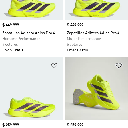
Precio
$ 449.999
Precio
$ 449.999
Zapatillas Adizero Adios Pro 4
Zapatillas Adizero Adios Pro 4
Hombre Performance
Mujer Performance
4 colores
6 colores
Envío Gratis
Envío Gratis
Añadir a la lista de deseos
Añ
Precio
$ 259.999
Precio
$ 259.999