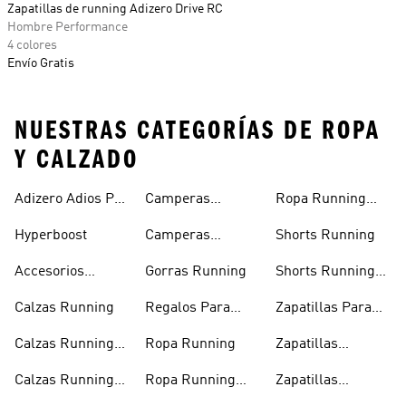
Zapatillas de running Adizero Drive RC
Hombre Performance
4 colores
Envío Gratis
NUESTRAS CATEGORÍAS DE ROPA
Y CALZADO
Adizero Adios Pro
Camperas
Ropa Running
4
Running
Mujer
Hyperboost
Camperas
Shorts Running
Running Mujer
Accesorios
Gorras Running
Shorts Running
Running
Hombre
Calzas Running
Regalos Para
Zapatillas Para
Runners
Correr
Calzas Running
Ropa Running
Zapatillas
Hombre
Running Blancas
Calzas Running
Ropa Running
Zapatillas
Mujer
Hombre
Running Negras