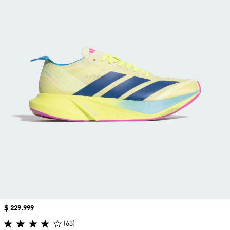
Precio
$ 229.999
(63)