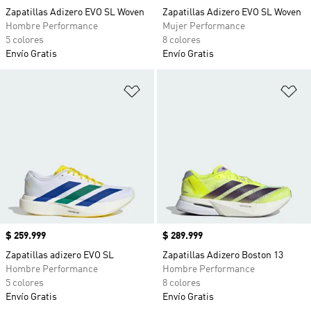
Zapatillas Adizero EVO SL Woven
Zapatillas Adizero EVO SL Woven
Hombre Performance
Mujer Performance
5 colores
8 colores
Envío Gratis
Envío Gratis
Añadir a la lista de deseos
Añ
Precio
$ 259.999
Precio
$ 289.999
Zapatillas adizero EVO SL
Zapatillas Adizero Boston 13
Hombre Performance
Hombre Performance
5 colores
8 colores
Envío Gratis
Envío Gratis