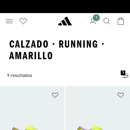
1
CALZADO · RUNNING ·
AMARILLO
3
9 resultados
Añadir a la lista de deseos
Añ