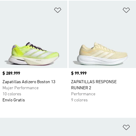
Añadir a la lista de deseos
Añ
Precio
$ 289.999
Precio
$ 99.999
Zapatillas Adizero Boston 13
ZAPATILLAS RESPONSE
Mujer Performance
RUNNER 2
10 colores
Performance
Envío Gratis
9 colores
Añ