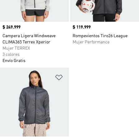
Precio
$ 249.999
Precio
$ 119.999
Campera Ligera Windweave
Rompevientos Tiro26 League
CLIMA365 Terrex Xperior
Mujer Performance
Mujer TERREX
3 colores
Envío Gratis
Añadir a la lista de deseos