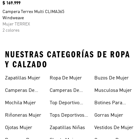
Precio
$ 169.999
Campera Terrex Multi CLIMA365
Windweave
Mujer TERREX
2 colores
NUESTRAS CATEGORÍAS DE ROPA
Y CALZADO
Zapatillas Mujer
Ropa De Mujer
Buzos De Mujer
Camperas De
Camperas De
Musculosa Mujer
Mujer
Abrigo Mujer
Mochila Mujer
Top Deportivo
Botines Para
Mujer
Mujer
Riñoneras Mujer
Tops Deportivos
Gorras Mujer
Mujer
Ojotas Mujer
Zapatillas Niñas
Vestidos De Mujer