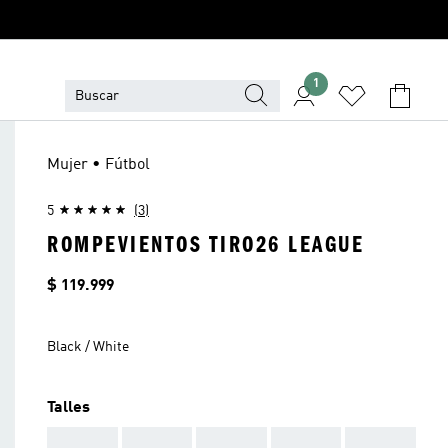
1
Mujer • Fútbol
5
(3)
ROMPEVIENTOS TIRO26 LEAGUE
Precio
$ 119.999
Black / White
Talles
AAA
AAA
AAA
AAA
AAA