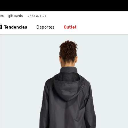
nes
gift cards
unite al club
🩰 Tendencias
Deportes
Outlet