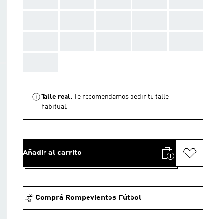
AAA
AAA
AAA
AAA
AAA
AAA
AAA
AAA
AAA
AAA
AAA
Talle real.
Te recomendamos pedir tu talle
habitual.
Añadir al carrito
Comprá Rompevientos Fútbol