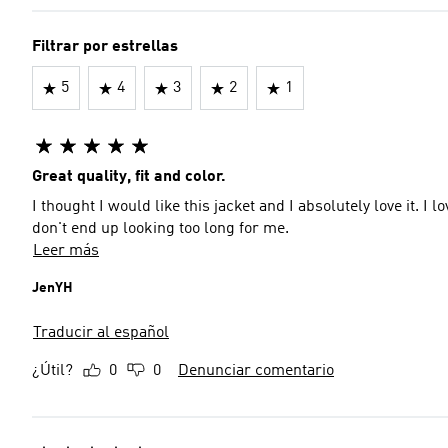
Filtrar por estrellas
5
4
3
2
1
Great quality, fit and color.
I thought I would like this jacket and I absolutely love it. I 
don't end up looking too long for me.
Leer más
JenYH
Traducir al español
¿Útil?
0
0
Denunciar comentario