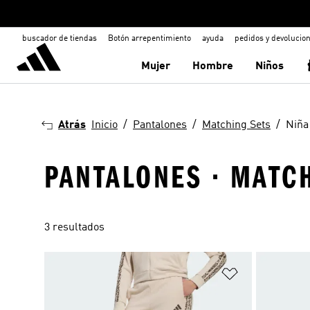
buscador de tiendas
Botón arrepentimiento
ayuda
pedidos y devolucio
Mujer
Hombre
Niños
Atrás
Inicio
Pantalones
Matching Sets
Niña
PANTALONES · MATCH
3 resultados
Añadir a la li