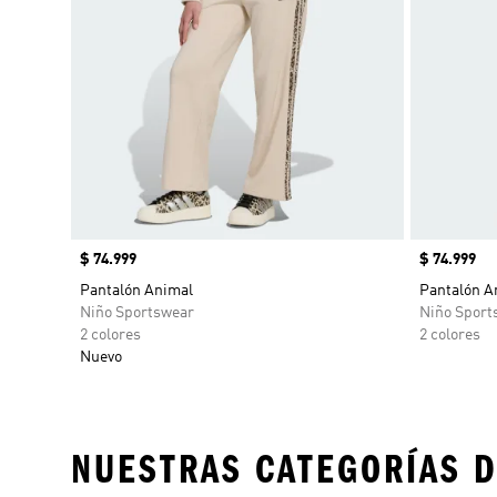
Precio
$ 74.999
Precio
$ 74.999
Pantalón Animal
Pantalón A
Niño Sportswear
Niño Sport
2 colores
2 colores
Nuevo
NUESTRAS CATEGORÍAS D