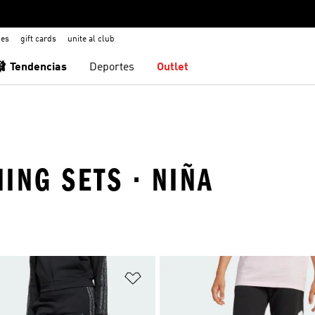
nes
gift cards
unite al club
🩰 Tendencias
Deportes
Outlet
ING SETS · NIÑA
sta de deseos
Añadir a la lista de deseos