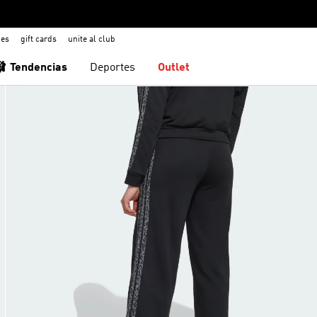
nes
gift cards
unite al club
🩰 Tendencias
Deportes
Outlet