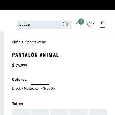
1
Niña • Sportswear
PANTALÓN ANIMAL
Precio
$ 74.999
Colores
Black / Multicolor / Grey Six
Talles
AAA
AAA
AAA
AAA
AAA