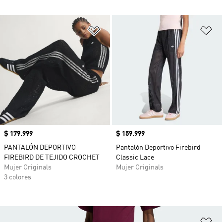
Añadir a la lista de deseos
Añ
Precio
$ 179.999
Precio
$ 159.999
PANTALÓN DEPORTIVO
Pantalón Deportivo Firebird
FIREBIRD DE TEJIDO CROCHET
Classic Lace
Mujer Originals
Mujer Originals
3 colores
Añ