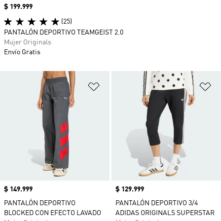
Precio
$ 199.999
(25)
PANTALÓN DEPORTIVO TEAMGEIST 2.0
Mujer Originals
Envío Gratis
Añadir a la lista de deseos
Añ
Precio
$ 149.999
Precio
$ 129.999
PANTALÓN DEPORTIVO
PANTALÓN DEPORTIVO 3/4
BLOCKED CON EFECTO LAVADO
ADIDAS ORIGINALS SUPERSTAR