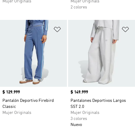
Mujer Originals
Mujer Originals
2 colores
Añadir a la lista de deseos
Añ
Precio
$ 129.999
Precio
$ 149.999
Pantalón Deportivo Firebird
Pantalones Deportivos Largos
Classic
SST 2.0
Mujer Originals
Mujer Originals
3 colores
Nuevo