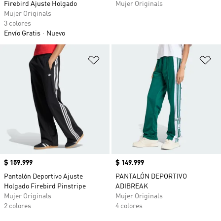
Firebird Ajuste Holgado
Mujer Originals
Mujer Originals
3 colores
Envío Gratis
Nuevo
Añadir a la lista de deseos
Añ
Precio
$ 159.999
Precio
$ 149.999
Pantalón Deportivo Ajuste
PANTALÓN DEPORTIVO
Holgado Firebird Pinstripe
ADIBREAK
Mujer Originals
Mujer Originals
2 colores
4 colores