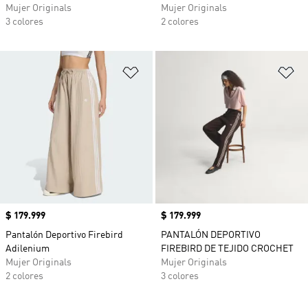
Mujer Originals
Mujer Originals
3 colores
2 colores
Añadir a la lista de deseos
Añ
Precio
$ 179.999
Precio
$ 179.999
Pantalón Deportivo Firebird
PANTALÓN DEPORTIVO
Adilenium
FIREBIRD DE TEJIDO CROCHET
Mujer Originals
Mujer Originals
2 colores
3 colores