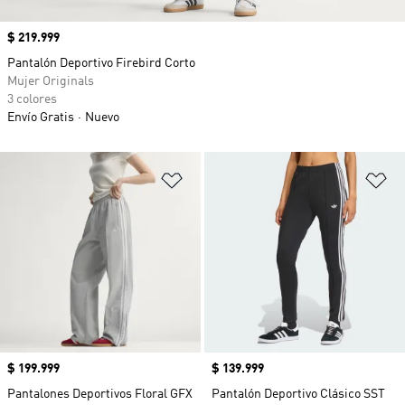
Precio
$ 219.999
Pantalón Deportivo Firebird Corto
Mujer Originals
3 colores
Envío Gratis
Nuevo
Añadir a la lista de deseos
Añ
Precio
$ 199.999
Precio
$ 139.999
Pantalones Deportivos Floral GFX
Pantalón Deportivo Clásico SST