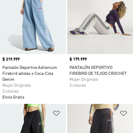
Precio
$ 219.999
Precio
$ 179.999
Pantalón Deportivo Adilenium
PANTALÓN DEPORTIVO
Firebird adidas x Coca-Cola
FIREBIRD DE TEJIDO CROCHET
Denim
Mujer Originals
Mujer Originals
3 colores
2 colores
Envío Gratis
Añadir a la lista de deseos
Añ