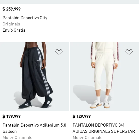
Precio
$ 259.999
Pantalón Deportivo City
Originals
Envío Gratis
Añadir a la lista de deseos
Añ
Precio
$ 179.999
Precio
$ 129.999
Pantalón Deportivo Adilenium 5.0
PANTALÓN DEPORTIVO 3/4
Balloon
ADIDAS ORIGINALS SUPERSTAR
Mujer Originals
Mujer Originals