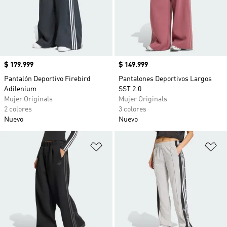
Precio
$ 179.999
Precio
$ 149.999
Pantalón Deportivo Firebird
Pantalones Deportivos Largos
Adilenium
SST 2.0
Mujer Originals
Mujer Originals
2 colores
3 colores
Nuevo
Nuevo
Añadir a la lista de deseos
Añ