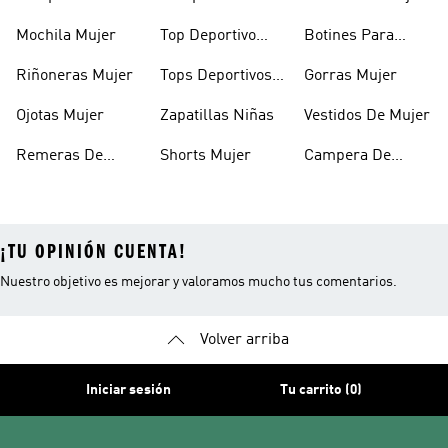
Mujer
Abrigo Mujer
Mochila Mujer
Top Deportivo
Botines Para
Mujer
Mujer
Riñoneras Mujer
Tops Deportivos
Gorras Mujer
Mujer
Ojotas Mujer
Zapatillas Niñas
Vestidos De Mujer
Remeras De
Shorts Mujer
Campera De
Mujer
Invierno Mujer
¡TU OPINIÓN CUENTA!
Nuestro objetivo es mejorar y valoramos mucho tus comentarios.
Volver arriba
Iniciar sesión
Tu carrito (0)