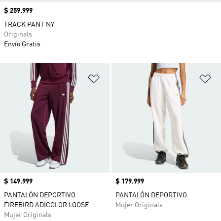
Precio
$ 259.999
TRACK PANT NY
Originals
Envío Gratis
Añadir a la lista de deseos
Añ
Precio
$ 149.999
Precio
$ 179.999
PANTALÓN DEPORTIVO
PANTALÓN DEPORTIVO
FIREBIRD ADICOLOR LOOSE
Mujer Originals
Mujer Originals