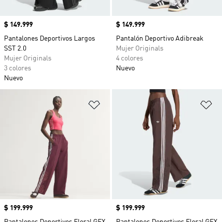
Precio
$ 149.999
Precio
$ 149.999
Pantalones Deportivos Largos
Pantalón Deportivo Adibreak
SST 2.0
Mujer Originals
Mujer Originals
4 colores
3 colores
Nuevo
Nuevo
Añadir a la lista de deseos
Añ
Precio
$ 199.999
Precio
$ 199.999