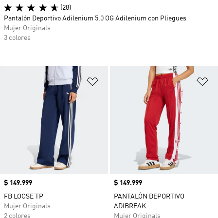
(28)
Pantalón Deportivo Adilenium 5.0 OG Adilenium con Pliegues
Mujer Originals
3 colores
Añadir a la lista de deseos
Añ
Precio
$ 149.999
Precio
$ 149.999
FB LOOSE TP
PANTALÓN DEPORTIVO
Mujer Originals
ADIBREAK
2 colores
Mujer Originals