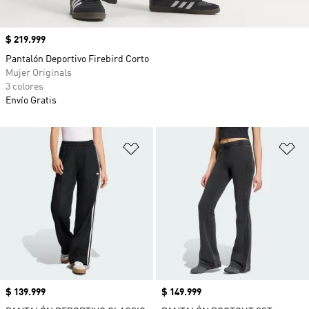
Precio
$ 219.999
Pantalón Deportivo Firebird Corto
Mujer Originals
3 colores
Envío Gratis
Añadir a la lista de deseos
Añ
Precio
$ 139.999
Precio
$ 149.999