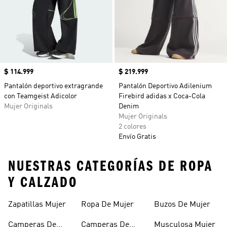
Precio
$ 114.999
Precio
$ 219.999
Pantalón deportivo extragrande
Pantalón Deportivo Adilenium
con Teamgeist Adicolor
Firebird adidas x Coca-Cola
Mujer Originals
Denim
Mujer Originals
2 colores
Envío Gratis
NUESTRAS CATEGORÍAS DE ROPA
Y CALZADO
Zapatillas Mujer
Ropa De Mujer
Buzos De Mujer
Camperas De
Camperas De
Musculosa Mujer