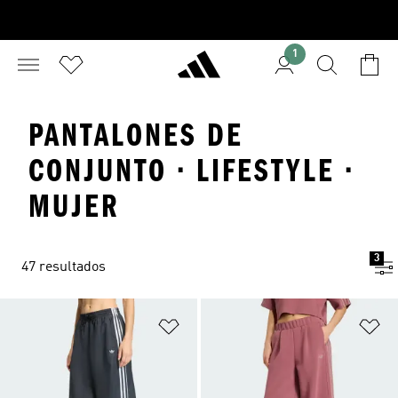
1
PANTALONES DE
CONJUNTO · LIFESTYLE ·
MUJER
3
47 resultados
Añadir a la lista de deseos
Añ