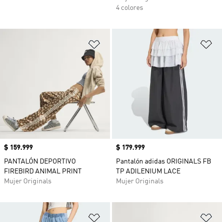
4 colores
Añadir a la lista de deseos
Añ
Precio
$ 159.999
Precio
$ 179.999
PANTALÓN DEPORTIVO
Pantalón adidas ORIGINALS FB
FIREBIRD ANIMAL PRINT
TP ADILENIUM LACE
Mujer Originals
Mujer Originals
Añadir a la lista de deseos
Añ