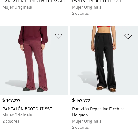
PANTALÓN DEPORTIVO CLASSIC
PANTALÓN BOOTCUT SST
Mujer Originals
Mujer Originals
2 colores
Añadir a la lista de deseos
Añ
Precio
$ 149.999
Precio
$ 149.999
PANTALÓN BOOTCUT SST
Pantalón Deportivo Firebird
Mujer Originals
Holgado
2 colores
Mujer Originals
2 colores