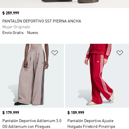
Precio
$ 259.999
PANTALÓN DEPORTIVO SST PIERNA ANCHA
Mujer Originals
Envío Gratis
Nuevo
Añadir a la lista de deseos
Añ
Precio
$ 179.999
Precio
$ 159.999
Pantalón Deportivo Adilenium 5.0
Pantalón Deportivo Ajuste
OG Adilenium con Pliegues
Holgado Firebird Pinstripe