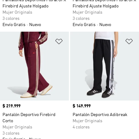
Pantalones Deportivos Floral GFX
Pantalones Deportivos Floral GFX
Firebird Ajuste Holgado
Firebird Ajuste Holgado
Mujer Originals
Mujer Originals
3 colores
3 colores
Envío Gratis
Nuevo
Envío Gratis
Nuevo
Añadir a la lista de deseos
Añ
Precio
$ 219.999
Precio
$ 149.999
Pantalón Deportivo Firebird
Pantalón Deportivo Adibreak
Corto
Mujer Originals
Mujer Originals
4 colores
3 colores