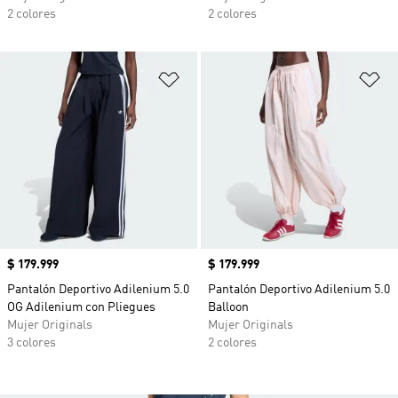
2 colores
2 colores
Añadir a la lista de deseos
Añ
Precio
$ 179.999
Precio
$ 179.999
Pantalón Deportivo Adilenium 5.0
Pantalón Deportivo Adilenium 5.0
OG Adilenium con Pliegues
Balloon
Mujer Originals
Mujer Originals
3 colores
2 colores