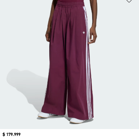
Precio
$ 179.999