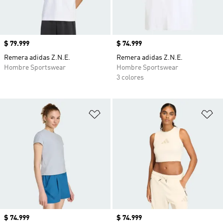
Precio
$ 79.999
Precio
$ 74.999
Remera adidas Z.N.E.
Remera adidas Z.N.E.
Hombre Sportswear
Hombre Sportswear
3 colores
Añadir a la lista de deseos
Añ
Precio
$ 74.999
Precio
$ 74.999