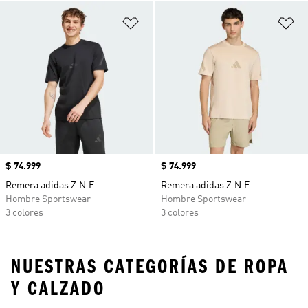
Añadir a la lista de deseos
Añ
Precio
$ 74.999
Precio
$ 74.999
Remera adidas Z.N.E.
Remera adidas Z.N.E.
Hombre Sportswear
Hombre Sportswear
3 colores
3 colores
NUESTRAS CATEGORÍAS DE ROPA
Y CALZADO