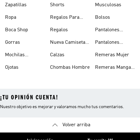
Zapatillas
Shorts
Musculosas
Ropa
Regalos Para
Bolsos
Hombres
Boca Shop
Regalos
Pantalones
Deportivos
Gorras
Nueva Camiseta
Pantalones
Hombre
De Argentina
Hombre
Mochilas
Calzas
Remeras Mujer
Escolares
Ojotas
Chombas Hombre
Remeras Manga
Larga Mujer
¡TU OPINIÓN CUENTA!
Nuestro objetivo es mejorar y valoramos mucho tus comentarios.
Volver arriba