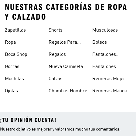
NUESTRAS CATEGORÍAS DE ROPA
Y CALZADO
Zapatillas
Shorts
Musculosas
Ropa
Regalos Para
Bolsos
Hombres
Boca Shop
Regalos
Pantalones
Deportivos
Gorras
Nueva Camiseta
Pantalones
Hombre
De Argentina
Hombre
Mochilas
Calzas
Remeras Mujer
Escolares
Ojotas
Chombas Hombre
Remeras Manga
Larga Mujer
¡TU OPINIÓN CUENTA!
Nuestro objetivo es mejorar y valoramos mucho tus comentarios.