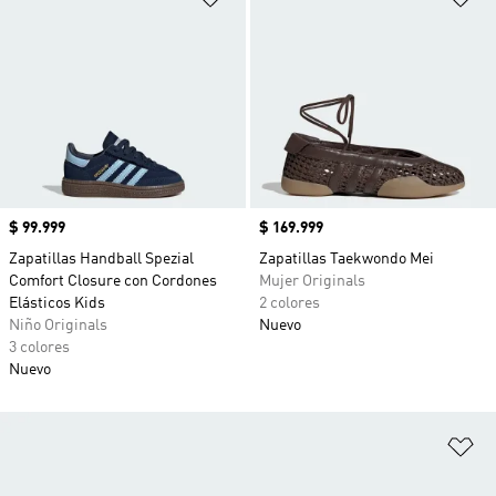
Precio
$ 99.999
Precio
$ 169.999
Zapatillas Handball Spezial
Zapatillas Taekwondo Mei
Comfort Closure con Cordones
Mujer Originals
Elásticos Kids
2 colores
Niño Originals
Nuevo
3 colores
Nuevo
Añ