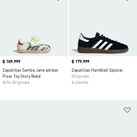
Precio
$ 109.999
Precio
$ 179.999
Zapatillas Samba Jane adidas
Zapatillas Handball Spezial
Pixar Toy Story Bebé
Originals
Niño Originals
6 colores
Añ