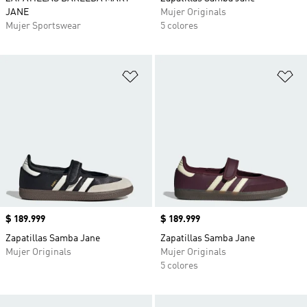
JANE
Mujer Originals
Mujer Sportswear
5 colores
Añadir a la lista de deseos
Añ
Precio
$ 189.999
Precio
$ 189.999
Zapatillas Samba Jane
Zapatillas Samba Jane
Mujer Originals
Mujer Originals
5 colores