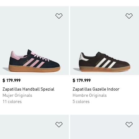
Añadir a la lista de deseos
Añ
Precio
$ 179.999
Precio
$ 179.999
Zapatillas Handball Spezial
Zapatillas Gazelle Indoor
Mujer Originals
Hombre Originals
11 colores
5 colores
Añadir a la lista de deseos
Añ