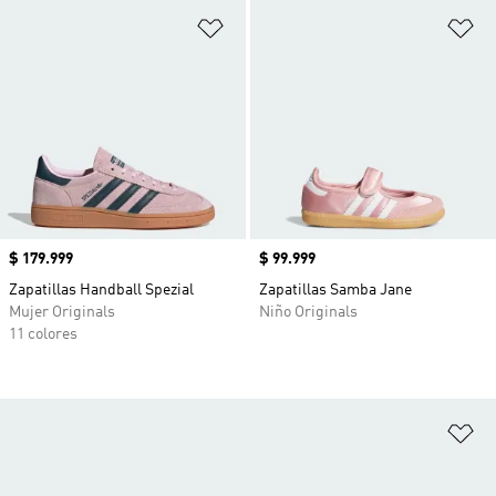
Añadir a la lista de deseos
Añ
Precio
$ 179.999
Precio
$ 99.999
Zapatillas Handball Spezial
Zapatillas Samba Jane
Mujer Originals
Niño Originals
11 colores
Añ