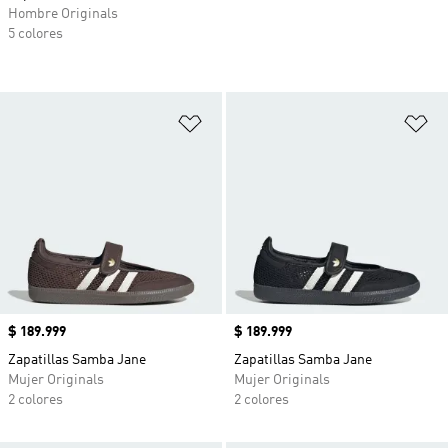
Hombre Originals
5 colores
Añadir a la lista de deseos
Añ
Precio
$ 189.999
Precio
$ 189.999
Zapatillas Samba Jane
Zapatillas Samba Jane
Mujer Originals
Mujer Originals
2 colores
2 colores