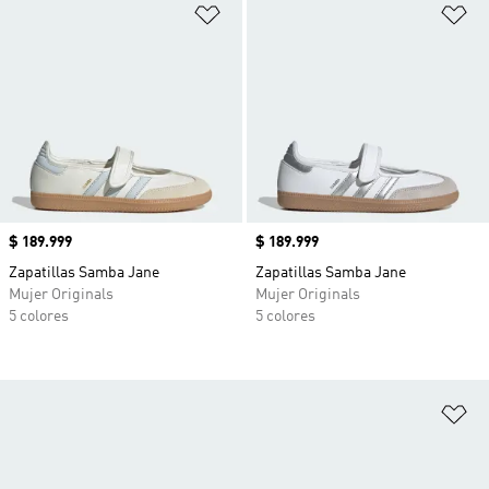
Añadir a la lista de deseos
Añ
Precio
$ 189.999
Precio
$ 189.999
Zapatillas Samba Jane
Zapatillas Samba Jane
Mujer Originals
Mujer Originals
5 colores
5 colores
Añ