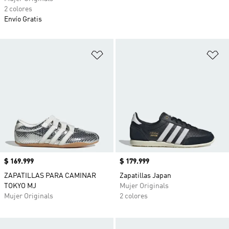
2 colores
Envío Gratis
Añadir a la lista de deseos
Añ
Precio
$ 169.999
Precio
$ 179.999
ZAPATILLAS PARA CAMINAR
Zapatillas Japan
TOKYO MJ
Mujer Originals
Mujer Originals
2 colores