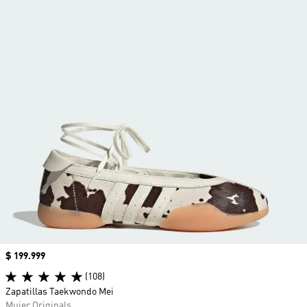
Precio
$ 199.999
(108)
Zapatillas Taekwondo Mei
Mujer Originals