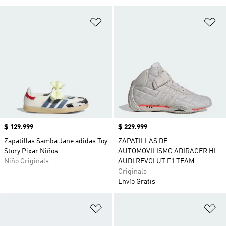
Añadir a la lista de deseos
Añ
Precio
$ 129.999
Precio
$ 229.999
Zapatillas Samba Jane adidas Toy
ZAPATILLAS DE
Story Pixar Niños
AUTOMOVILISMO ADIRACER HI
Niño Originals
AUDI REVOLUT F1 TEAM
Originals
Envío Gratis
Añadir a la lista de deseos
Añ