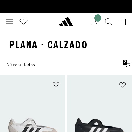
1
PLANA · CALZADO
2
70 resultados
Añadir a la lista de deseos
Añ