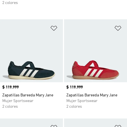
2 colores
Añadir a la lista de deseos
Añ
Precio
$ 119.999
Precio
$ 119.999
Zapatillas Bareeda Mary Jane
Zapatillas Bareeda Mary Jane
Mujer Sportswear
Mujer Sportswear
2 colores
2 colores
Añadir a la lista de deseos
Añ