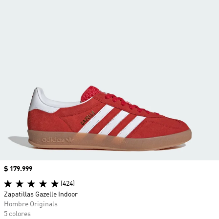
Precio
$ 179.999
(424)
Zapatillas Gazelle Indoor
Hombre Originals
5 colores