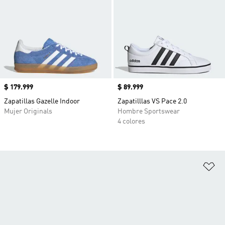
Precio
$ 179.999
Precio
$ 89.999
Zapatillas Gazelle Indoor
Zapatilllas VS Pace 2.0
Mujer Originals
Hombre Sportswear
4 colores
Añ