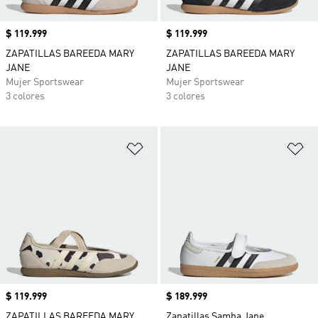
Precio
$ 119.999
Precio
$ 119.999
ZAPATILLAS BAREEDA MARY
ZAPATILLAS BAREEDA MARY
JANE
JANE
Mujer Sportswear
Mujer Sportswear
3 colores
3 colores
Añadir a la lista de deseos
Añ
Precio
$ 119.999
Precio
$ 189.999
ZAPATILLAS BAREEDA MARY
Zapatillas Samba Jane