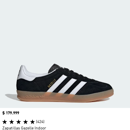
Precio
$ 179.999
(424)
Zapatillas Gazelle Indoor