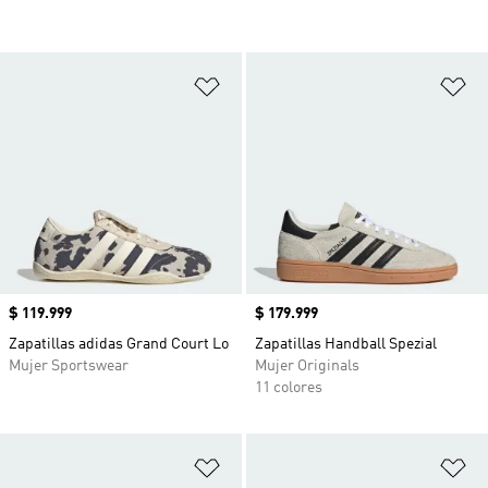
Añadir a la lista de deseos
Añ
Precio
$ 119.999
Precio
$ 179.999
Zapatillas adidas Grand Court Lo
Zapatillas Handball Spezial
Mujer Sportswear
Mujer Originals
11 colores
Añadir a la lista de deseos
Añ