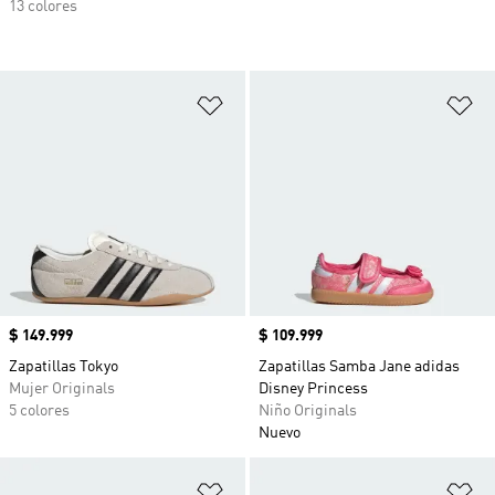
13 colores
Añadir a la lista de deseos
Añ
Precio
$ 149.999
Precio
$ 109.999
Zapatillas Tokyo
Zapatillas Samba Jane adidas
Mujer Originals
Disney Princess
5 colores
Niño Originals
Nuevo
Añadir a la lista de deseos
Añ