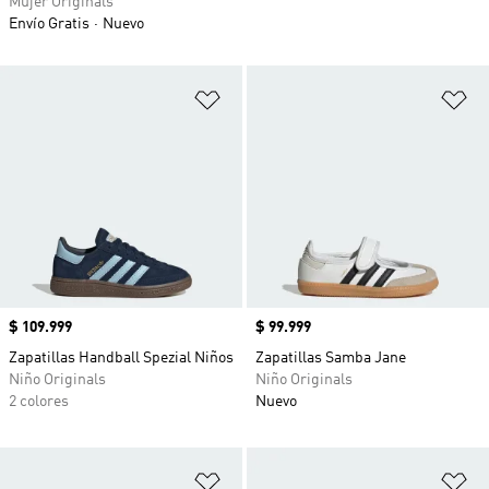
Mujer Originals
Envío Gratis
Nuevo
Añadir a la lista de deseos
Añ
Precio
$ 109.999
Precio
$ 99.999
Zapatillas Handball Spezial Niños
Zapatillas Samba Jane
Niño Originals
Niño Originals
2 colores
Nuevo
Añadir a la lista de deseos
Añ