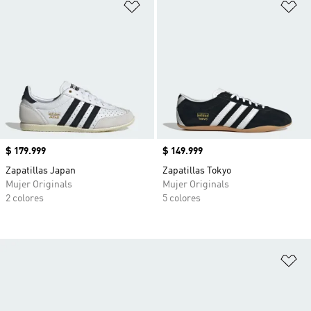
Añadir a la lista de deseos
Añ
Precio
$ 179.999
Precio
$ 149.999
Zapatillas Japan
Zapatillas Tokyo
Mujer Originals
Mujer Originals
2 colores
5 colores
Añ