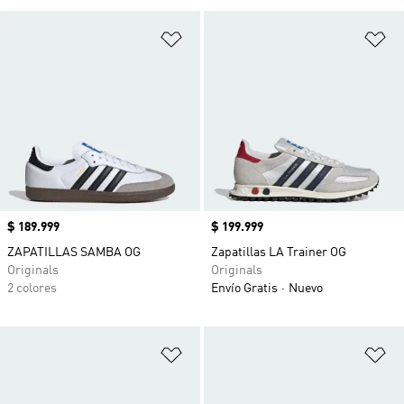
Añadir a la lista de deseos
Añ
Precio
$ 189.999
Precio
$ 199.999
ZAPATILLAS SAMBA OG
Zapatillas LA Trainer OG
Originals
Originals
2 colores
Envío Gratis
Nuevo
Añadir a la lista de deseos
Añ