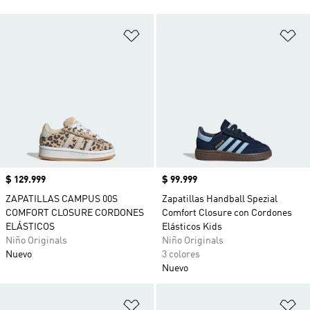
Añadir a la lista de deseos
Añ
Precio
$ 129.999
Precio
$ 99.999
ZAPATILLAS CAMPUS 00S
Zapatillas Handball Spezial
COMFORT CLOSURE CORDONES
Comfort Closure con Cordones
ELÁSTICOS
Elásticos Kids
Niño Originals
Niño Originals
Nuevo
3 colores
Nuevo
Añadir a la lista de deseos
Añ