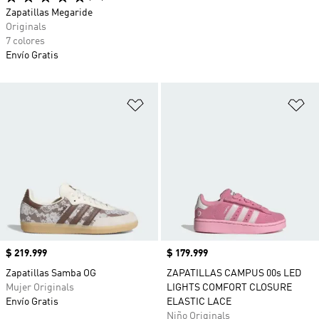
Zapatillas Megaride
Originals
7 colores
Envío Gratis
Añadir a la lista de deseos
Añ
Precio
$ 219.999
Precio
$ 179.999
Zapatillas Samba OG
ZAPATILLAS CAMPUS 00s LED
Mujer Originals
LIGHTS COMFORT CLOSURE
Envío Gratis
ELASTIC LACE
Niño Originals