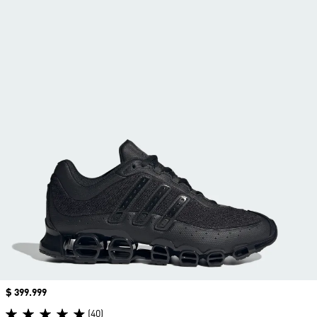
Precio
$ 399.999
(40)