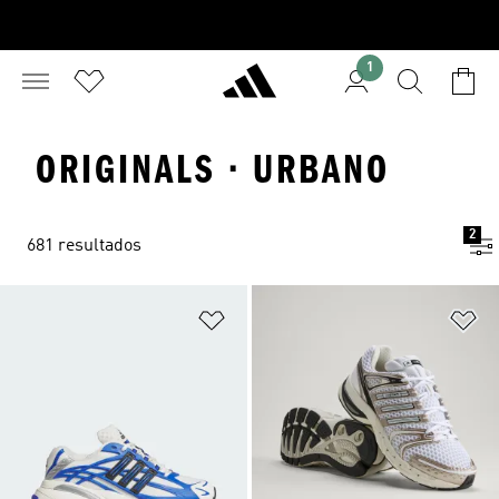
1
ORIGINALS · URBANO
2
681 resultados
Añadir a la lista de deseos
Añ