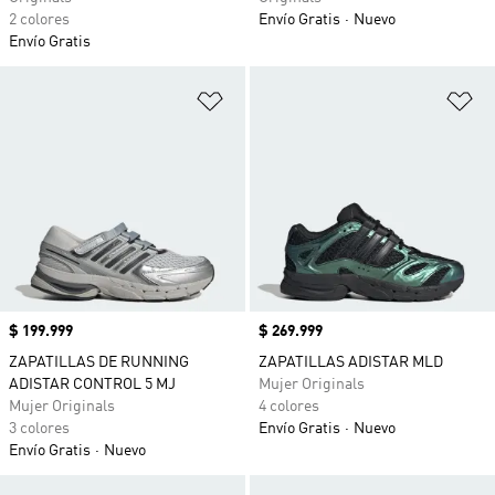
2 colores
Envío Gratis
Nuevo
Envío Gratis
Añadir a la lista de deseos
Añ
Precio
$ 199.999
Precio
$ 269.999
ZAPATILLAS DE RUNNING
ZAPATILLAS ADISTAR MLD
ADISTAR CONTROL 5 MJ
Mujer Originals
Mujer Originals
4 colores
3 colores
Envío Gratis
Nuevo
Envío Gratis
Nuevo