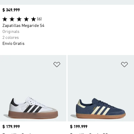
Precio
$ 349.999
(6)
Zapatillas Megaride S4
Originals
2 colores
Envío Gratis
Añadir a la lista de deseos
Añ
Precio
$ 179.999
Precio
$ 199.999