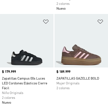
2 colores
Nuevo
Añadir a la lista de deseos
Añ
Precio
$ 179.999
Precio
$ 189.999
Zapatillas Campus 00s Luces
ZAPATILLAS GAZELLE BOLD
LED Cordones Elásticos Cierre
Mujer Originals
Fácil
2 colores
Niño Originals
2 colores
Nuevo