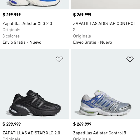
Precio
$ 299.999
Precio
$ 269.999
Zapatillas Adistar XLG 2.0
ZAPATILLAS ADISTAR CONTROL
Originals
5
3 colores
Originals
Envío Gratis
Nuevo
Envío Gratis
Nuevo
Añadir a la lista de deseos
Añ
Precio
$ 299.999
Precio
$ 269.999
ZAPATILLAS ADISTAR XLG 2.0
Zapatillas Adistar Control 5
Originals
Originals