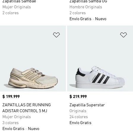
Zapatillas Sambae
Zapatillas Samba OG
Mujer Originals
Hombre Originals
2 colores
2 colores
Envío Gratis
Nuevo
Añadir a la lista de deseos
Añ
Precio
$ 199.999
Precio
$ 219.999
ZAPATILLAS DE RUNNING
Zapatilla Superstar
ADISTAR CONTROL 5 MJ
Originals
Mujer Originals
24 colores
3 colores
Envío Gratis
Envío Gratis
Nuevo