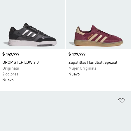
Precio
$ 149.999
Precio
$ 179.999
DROP STEP LOW 2.0
Zapatillas Handball Spezial
Originals
Mujer Originals
2 colores
Nuevo
Nuevo
Añ