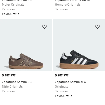
Zapatillas Samba OG
Zapatillas Forum Low CL
Mujer Originals
Hombre Originals
2 colores
3 colores
Envío Gratis
Añadir a la lista de deseos
Añ
Precio
$ 189.999
Precio
$ 209.999
Zapatillas Samba OG
Zapatillas Samba XLG
Niño Originals
Originals
2 colores
3 colores
Envío Gratis