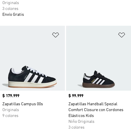
Originals
3 colores
Envío Gratis
Añadir a la lista de deseos
Añ
Precio
$ 179.999
Precio
$ 99.999
Zapatillas Campus 00s
Zapatillas Handball Spezial
Originals
Comfort Closure con Cordones
9 colores
Elásticos Kids
Niño Originals
3 colores