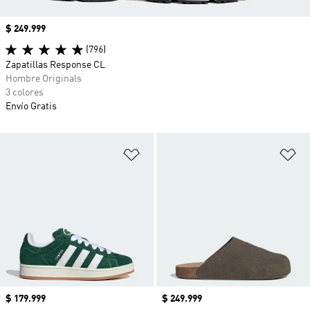
Precio
$ 249.999
(796)
Zapatillas Response CL
Hombre Originals
3 colores
Envío Gratis
Añadir a la lista de deseos
Añ
Precio
$ 179.999
Precio
$ 249.999