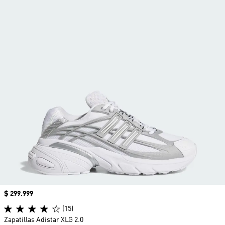
Precio
$ 299.999
(15)
Zapatillas Adistar XLG 2.0