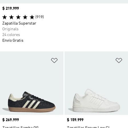
Precio
$ 219.999
(919)
Zapatilla Superstar
Originals
24 colores
Envío Gratis
Añadir a la lista de deseos
Añ
Precio
$ 269.999
Precio
$ 159.999