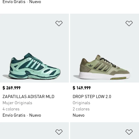
Envío Gratis
Nuevo
Añadir a la lista de deseos
Añ
Precio
$ 269.999
Precio
$ 149.999
ZAPATILLAS ADISTAR MLD
DROP STEP LOW 2.0
Mujer Originals
Originals
4 colores
2 colores
Envío Gratis
Nuevo
Nuevo
Añadir a la lista de deseos
Añ