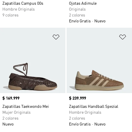
Zapatillas Campus 00s
Ojotas Adimule
Hombre Originals
Originals
9 colores
2 colores
Envío Gratis
Nuevo
Añadir a la lista de deseos
Añ
Precio
$ 169.999
Precio
$ 239.999
Zapatillas Taekwondo Mei
Zapatillas Handball Spezial
Mujer Originals
Hombre Originals
2 colores
2 colores
Nuevo
Envío Gratis
Nuevo