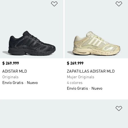
Añadir a la lista de deseos
Añ
Precio
$ 269.999
Precio
$ 269.999
ADISTAR MLD
ZAPATILLAS ADISTAR MLD
Originals
Mujer Originals
Envío Gratis
Nuevo
4 colores
Envío Gratis
Nuevo
Añ