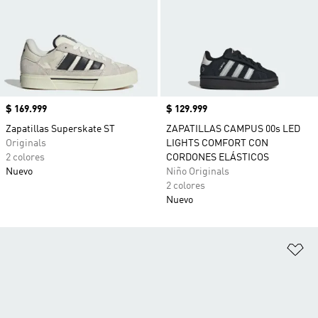
Precio
$ 169.999
Precio
$ 129.999
Zapatillas Superskate ST
ZAPATILLAS CAMPUS 00s LED
Originals
LIGHTS COMFORT CON
2 colores
CORDONES ELÁSTICOS
Nuevo
Niño Originals
2 colores
Nuevo
Añ