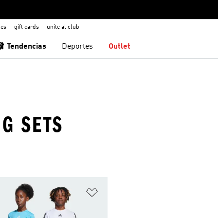
nes
gift cards
unite al club
🩰 Tendencias
Deportes
Outlet
NG SETS
sta de deseos
Añadir a la lista de deseos