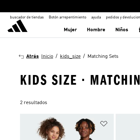
buscador de tiendas
Botón arrepentimiento
ayuda
pedidos y devolucio
Mujer
Hombre
Niños
Atrás
Inicio
kids_size
Matching Sets
KIDS SIZE · MATCHI
2 resultados
Añadir a la li