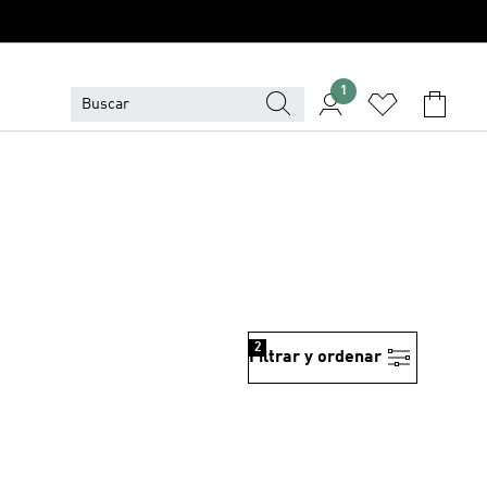
1
2
Filtrar y ordenar