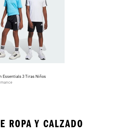
n Essentials 3 Tiras Niños
rmance
E ROPA Y CALZADO