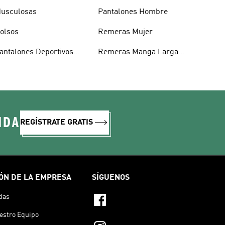
usculosas
Pantalones Hombre
olsos
Remeras Mujer
antalones Deportivos
Remeras Manga Larga
ombre
Mujer
IDA
REGÍSTRATE GRATIS
ÓN DE LA EMPRESA
SÍGUENOS
das
estro Equipo