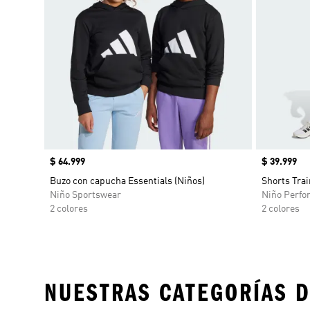
Precio
$ 64.999
Precio
$ 39.999
Buzo con capucha Essentials (Niños)
Shorts Trai
Niño Sportswear
Niño Perfo
2 colores
2 colores
NUESTRAS CATEGORÍAS D